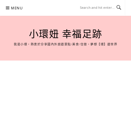
Skip
MENU
to
content
小環妞 幸福足跡
我是小環，熱衷於分享國內外旅遊景點/美食/住宿，夢想【環】遊世界