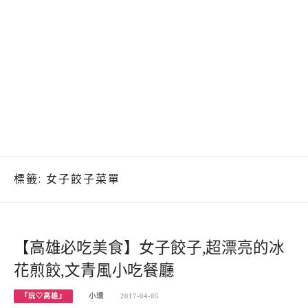
標籤:
女子餃子菜單
【高雄必吃美食】女子餃子,超漂亮的冰
花煎餃,文青風小吃餐廳
『玩♡高雄』
小環
2017-04-05