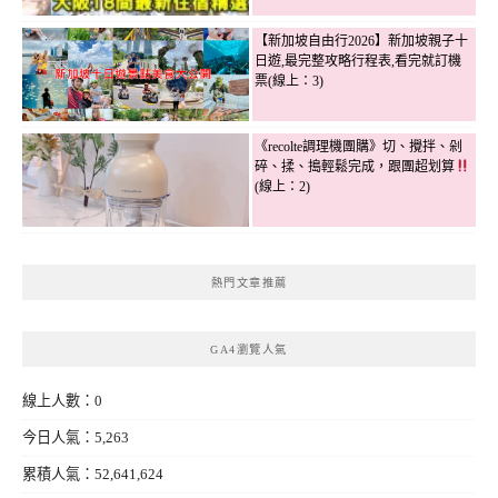
【新加坡自由行2026】新加坡親子十
日遊,最完整攻略行程表,看完就訂機
票(線上：3)
《recolte調理機團購》切、攪拌、剁
碎、揉、搗輕鬆完成，跟團超划算
(線上：2)
熱門文章推薦
GA4瀏覽人氣
線上人數：0
今日人氣：5,263
累積人氣：52,641,624