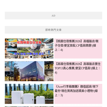
AD
即時熱門文章
【桃園住宿推薦2026】高檔飯店/親
子住宿/便宜旅館,CP值高精選!(線
上：4)
【高雄住宿推薦2026】高雄飯店實住
TOP13真心推薦,便宜CP值高!(線上：
4)
《Acer行李箱團購》顏值超高!現下
最夯!現在買再加送精美小禮物!(線
上：3)