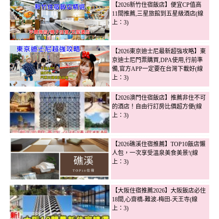
【2026新竹住宿飯店】便宜CP值高
11間推薦,三星旅館到五星級酒店(線
上：3)
【2026東京迪士尼最新超強攻略】東
京迪士尼門票購買,DPA使用,行前準
備,官方APP一定要在台灣下載好(線
上：3)
【2026澳門住宿飯店】推薦非住不可
的酒店！自由行訂房比價超方便(線
上：3)
【2026礁溪住宿推薦】TOP10飯店懶
人包，一次享受溫泉美食美景!(線
上：3)
【大阪住宿推薦2026】大阪飯店必住
18間,心齋橋-難波-梅田-天王寺(線
上：3)