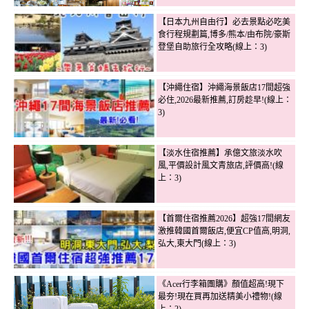
【日本九州自由行】必去景點必吃美
食行程規劃篇,博多/熊本/由布院/豪斯
登堡自助旅行全攻略(線上：3)
【沖繩住宿】沖繩海景飯店17間超強
必住,2026最新推薦,訂房趁早!(線上：
3)
【淡水住宿推薦】承億文旅淡水吹
風,平價設計風文青旅店,評價高!(線
上：3)
【首爾住宿推薦2026】超強17間網友
激推韓國首爾飯店,便宜CP值高,明洞,
弘大,東大門(線上：3)
《Acer行李箱團購》顏值超高!現下
最夯!現在買再加送精美小禮物!(線
上：2)