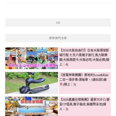
AD
即時熱門文章
【2026大阪自由行】日本大阪環球影
城行程,七天六夜親子旅行,馬力歐樂
園/大阪周遊卡/大阪必吃/大阪必買(線
上：4)
《放電神車團購》奧地利Scoot&Ride
二合一滑步車/滑板車，1歲玩到5歲
(線上：3)
【2026嘉義住宿推薦】最新TOP15,便
宜CP值高,親子飯店,無邊際泳池(線
上：3)