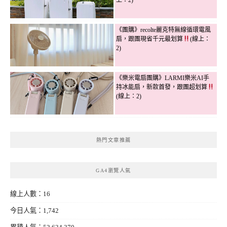
《團購》recolte麗克特無線循環電風
扇，跟團現省千元最划算
(線上：
2)
《樂米電扇團購》LARMI樂米AI手
持冰能扇，新款首發，跟團超划算
(線上：2)
熱門文章推薦
GA4瀏覽人氣
線上人數：16
今日人氣：1,742