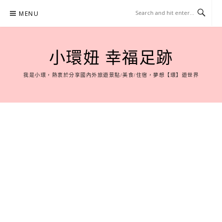
Skip
MENU
to
content
小環妞 幸福足跡
我是小環，熱衷於分享國內外旅遊景點/美食/住宿，夢想【環】遊世界