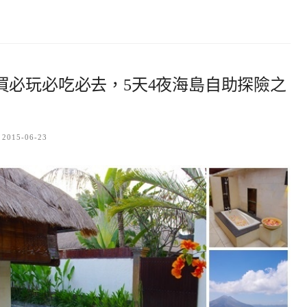
買必玩必吃必去，5天4夜海島自助探險之
2015-06-23