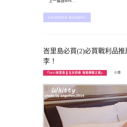
上一篇提&#x…
CONTINUE READING
峇里島必買(2)必買戰利品
李！
小環
『2015峇里島 ▌五天四夜 海島探險之旅』