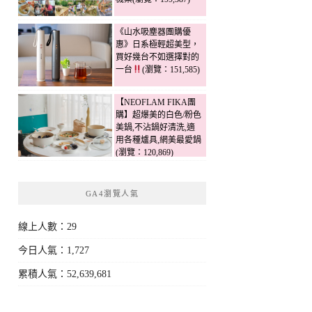
《山水吸塵器團購優
惠》日系極輕超美型，
買好幾台不如選擇對的
一台
(瀏覽：151,585)
【NEOFLAM FIKA團
購】超爆美的白色/粉色
美鍋,不沾鍋好清洗,適
用各種爐具,網美最愛鍋
(瀏覽：120,869)
GA4瀏覽人氣
線上人數：29
今日人氣：1,727
累積人氣：52,639,681