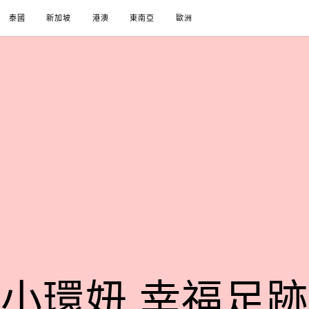
泰國
新加坡
港澳
東南亞
歐洲
小環妞 幸福足跡