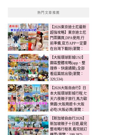
熱門文章推薦
【2026東京迪士尼最新
超強攻略】東京迪士尼
門票購買,DPA使用,行
前準備,官方APP一定要
在台灣下載好(瀏覽：
342,486)
【大阪環球影城USJ】
園區整體攻略(app、整
理券、快速通關),全部
看這篇就出發(瀏覽：
329,534)
【2026大阪自由行】日
本大阪環球影城行程,七
天六夜親子旅行,馬力歐
樂園/大阪周遊卡/大阪
必吃/大阪必買(瀏覽：
230,617)
【新加坡自由行2026】
新加坡親子十日遊,最完
整攻略行程表,看完就訂
機票(瀏覽：199,387)