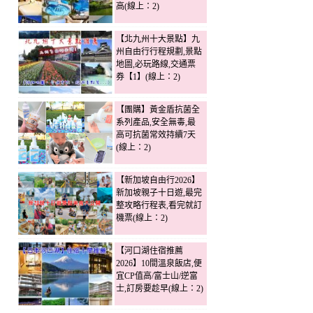
高(線上：2)
【北九州十大景點】九
州自由行行程規劃,景點
地圖,必玩路線,交通票
券【1】(線上：2)
【團購】黃金盾抗菌全
系列產品,安全無毒,最
高可抗菌常效持續7天
(線上：2)
【新加坡自由行2026】
新加坡親子十日遊,最完
整攻略行程表,看完就訂
機票(線上：2)
【河口湖住宿推薦
2026】10間溫泉飯店,便
宜CP值高/富士山/逆富
士,訂房要趁早(線上：2)