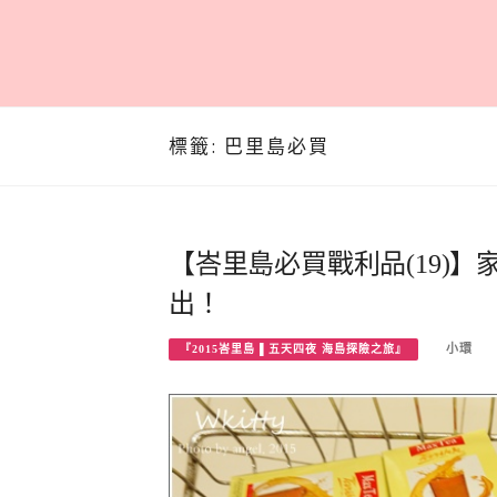
標籤:
巴里島必買
【峇里島必買戰利品(19)】
出！
小環
『2015峇里島 ▌五天四夜 海島探險之旅』