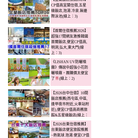
CP值高宜蘭住宿,五星
級飯店,泡湯.冷泉.無邊
際泳池(線上：3)
【首爾住宿推薦2026】
超強17間網友激推韓國
首爾飯店,便宜CP值高,
明洞,弘大,東大門(線
上：3)
《LISHAN UV防曬噴
霧》傳說中超強小花防
曬噴霧，團購價太便宜
了
(線上：2)
【2026台中住宿】10間
飯店推薦(西屯區,中區,
逢甲夜市附近,火車站附
近),便宜CP值高商務旅
館&五星級飯店(線上：
2)
【2026台東住宿推薦】
台東飯店便宜旅館推薦
~熱氣球.泡湯.便宜CP值