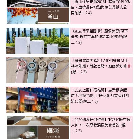
【釜山住宿推薦2026】超值TOP10飯
店，血拚最佳地點與絕美景觀大公
開!(線上：4)
《Acer行李箱團購》顏值超高!現下
最夯!現在買再加送精美小禮物!(線
上：3)
《樂米電扇團購》LARMI樂米AI手
持冰能扇，新款首發，跟團超划算
(線上：3)
【2026上野住宿推薦】最新精選飯
店！地鐵JR站,上野公園,阿美橫町附
近10間(線上：3)
【2026礁溪住宿推薦】TOP10飯店懶
人包，一次享受溫泉美食美景!(線
上：3)