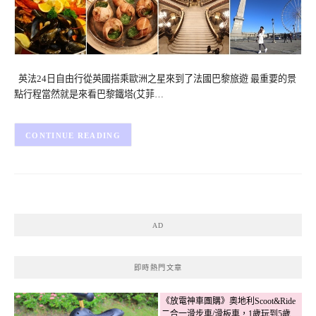
英法24日自由行從英國搭乘歐洲之星來到了法國巴黎旅遊 最重要的景
點行程當然就是來看巴黎鐵塔(艾菲…
CONTINUE READING
AD
即時熱門文章
《放電神車團購》奧地利Scoot&Ride
二合一滑步車/滑板車，1歲玩到5歲