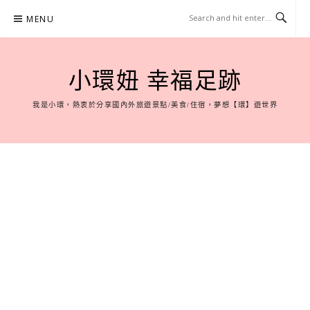
Skip
MENU
to
content
小環妞 幸福足跡
我是小環，熱衷於分享國內外旅遊景點/美食/住宿，夢想【環】遊世界