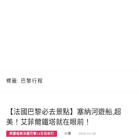
標籤:
巴黎行程
【法國巴黎必去景點】塞納河遊船,超
美！艾菲爾鐵塔就在眼前！
英國倫敦法國巴黎24日自由行
小環
2016-12-20