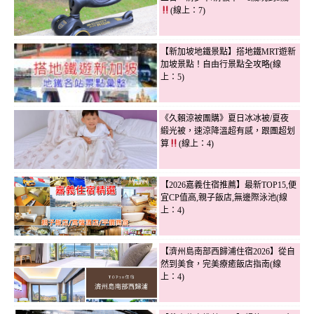
(線上：7)
【新加坡地鐵景點】搭地鐵MRT遊新
加坡景點！自由行景點全攻略(線
上：5)
《久賴涼被團購》夏日冰冰被/夏夜
緞光被，速涼降溫超有感，跟團超划
算
(線上：4)
【2026嘉義住宿推薦】最新TOP15,便
宜CP值高,親子飯店,無邊際泳池(線
上：4)
【濟州島南部西歸浦住宿2026】從自
然到美食，完美療癒飯店指南(線
上：4)