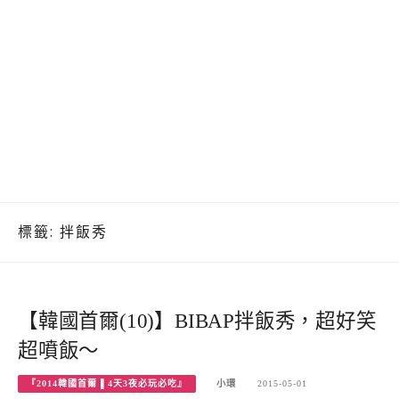
標籤:
拌飯秀
【韓國首爾(10)】BIBAP拌飯秀，超好笑
超噴飯～
『2014韓國首爾 ▌4天3夜必玩必吃』
小環
2015-05-01