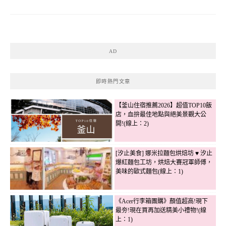
AD
即時熱門文章
【釜山住宿推薦2026】超值TOP10飯
店，血拚最佳地點與絕美景觀大公
開!(線上：2)
[汐止美食] 娜米拉麵包烘焙坊 ♥ 汐止
爆紅麵包工坊，烘焙大賽冠軍師傅，
美味的歐式麵包(線上：1)
《Acer行李箱團購》顏值超高!現下
最夯!現在買再加送精美小禮物!(線
上：1)