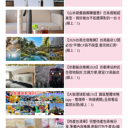
《山水吸塵器團購優惠》日系極輕超
美型，買好幾台不如選擇對的一台
(線上：1)
【2026台南住宿推薦】台南飯店12間
必住!平價CP高不踩雷,看完就訂房!
(線上：1)
【京都飯店推薦2026】京都車站附近
住宿地點好,交通方便,便宜CP高飯店
(線上：1)
【大阪環球影城USJ】園區整體攻略
(app、整理券、快速通關),全部看這
篇就出發(線上：1)
【待產包清單】完整待產包表格分
享,準備內容推薦,輕鬆打包生產去(線