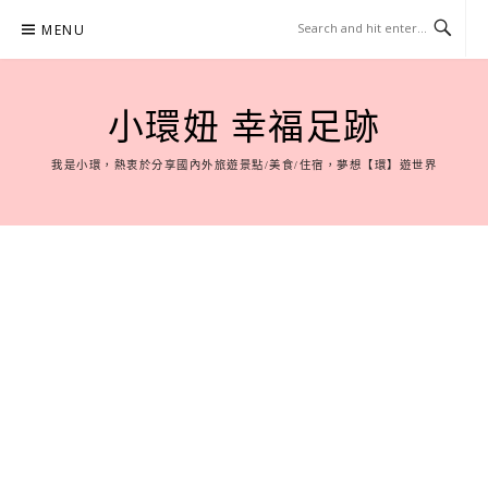
Skip
MENU
to
content
小環妞 幸福足跡
我是小環，熱衷於分享國內外旅遊景點/美食/住宿，夢想【環】遊世界