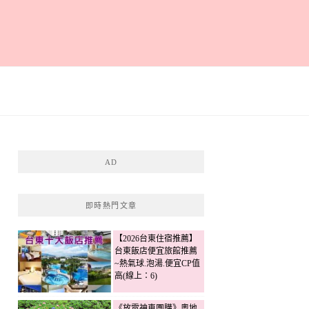
AD
即時熱門文章
【2026台東住宿推薦】
台東飯店便宜旅館推薦
~熱氣球.泡湯.便宜CP值
高(線上：6)
《放電神車團購》奧地