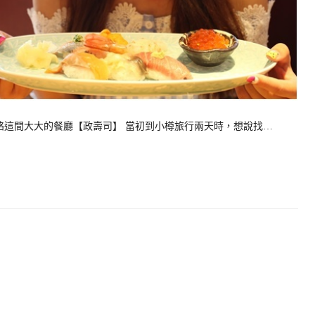
這間大大的餐廳【政壽司】 當初到小樽旅行兩天時，想說找…