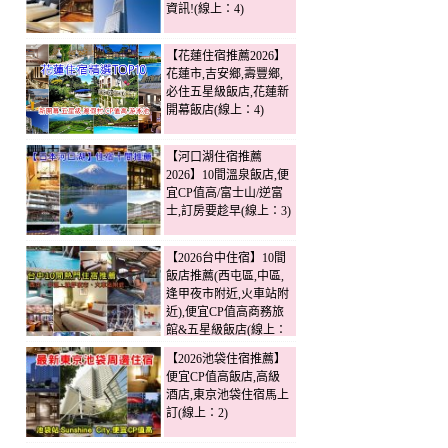
資訊!(線上：4)
【花蓮住宿推薦2026】
花蓮市,吉安鄉,壽豐鄉,
必住五星級飯店,花蓮新
開幕飯店(線上：4)
【河口湖住宿推薦
2026】10間溫泉飯店,便
宜CP值高/富士山/逆富
士,訂房要趁早(線上：3)
【2026台中住宿】10間
飯店推薦(西屯區,中區,
逢甲夜市附近,火車站附
近),便宜CP值高商務旅
館&五星級飯店(線上：
2)
【2026池袋住宿推薦】
便宜CP值高飯店,高級
酒店,東京池袋住宿馬上
訂(線上：2)