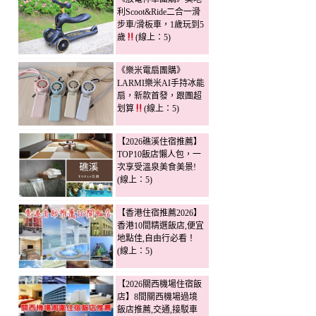
利Scoot&Ride二合一滑
步車/滑板車，1歲玩到5
歲
(線上：5)
《樂米電扇團購》
LARMI樂米AI手持冰能
扇，新款首發，跟團超
划算
(線上：5)
【2026礁溪住宿推薦】
TOP10飯店懶人包，一
次享受溫泉美食美景!
(線上：5)
【香港住宿推薦2026】
香港10間精選飯店,便宜
地點佳,自由行必看！
(線上：5)
【2026關西機場住宿飯
店】8間關西機場過境
飯店推薦,交通,接駁車