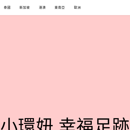
泰國
新加坡
港澳
東南亞
歐洲
小環妞 幸福足跡