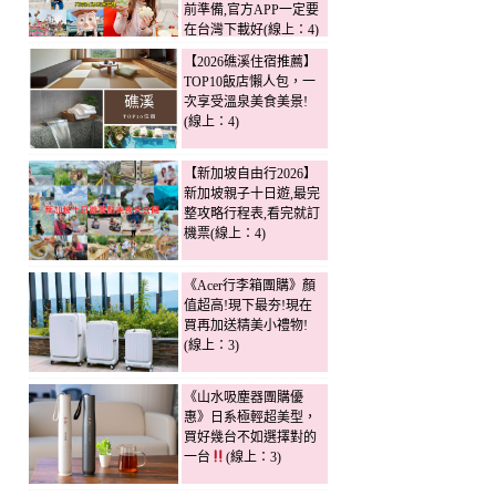
前準備,官方APP一定要
在台灣下載好(線上：4)
【2026礁溪住宿推薦】
TOP10飯店懶人包，一
次享受溫泉美食美景!
(線上：4)
【新加坡自由行2026】
新加坡親子十日遊,最完
整攻略行程表,看完就訂
機票(線上：4)
《Acer行李箱團購》顏
值超高!現下最夯!現在
買再加送精美小禮物!
(線上：3)
《山水吸塵器團購優
惠》日系極輕超美型，
買好幾台不如選擇對的
一台
(線上：3)