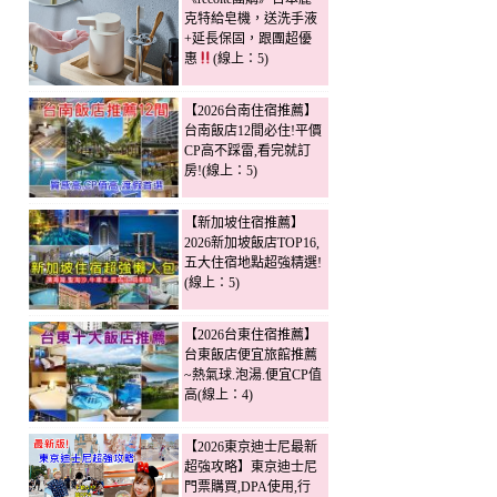
克特給皂機，送洗手液
+延長保固，跟團超優
惠
(線上：5)
【2026台南住宿推薦】
台南飯店12間必住!平價
CP高不踩雷,看完就訂
房!(線上：5)
【新加坡住宿推薦】
2026新加坡飯店TOP16,
五大住宿地點超強精選!
(線上：5)
【2026台東住宿推薦】
台東飯店便宜旅館推薦
~熱氣球.泡湯.便宜CP值
高(線上：4)
【2026東京迪士尼最新
超強攻略】東京迪士尼
門票購買,DPA使用,行