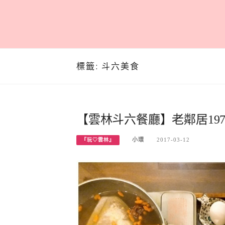
標籤:
斗六美食
【雲林斗六餐廳】老鄰居19
小環
2017-03-12
『玩♡雲林』