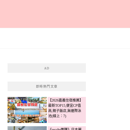
AD
即時熱門文章
【2026嘉義住宿推薦】
最新TOP15,便宜CP值
高,親子飯店,無邊際泳
池(線上：7)
《recolte團購》日本麗