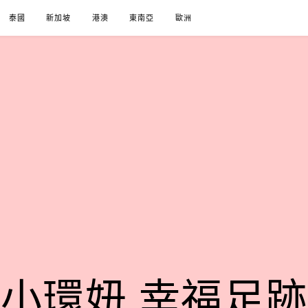
泰國
新加坡
港澳
東南亞
歐洲
小環妞 幸福足跡