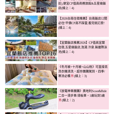
近),便宜CP值高商務旅館&五星級飯
店(線上：4)
【2026台南住宿推薦】台南飯店12間
必住!平價CP高不踩雷,看完就訂房!
(線上：4)
【宜蘭飯店推薦2026】CP值高宜蘭
住宿,五星級飯店,泡湯.冷泉.無邊際泳
池(線上：4)
《冬月被+十月被+山山枕》可直接丟
洗衣機清洗，超夯團購駕到，四季/
寒流必備
(線上：3)
《放電神車團購》奧地利Scoot&Ride
二合一滑步車/滑板車，1歲玩到5歲
(線上：2)