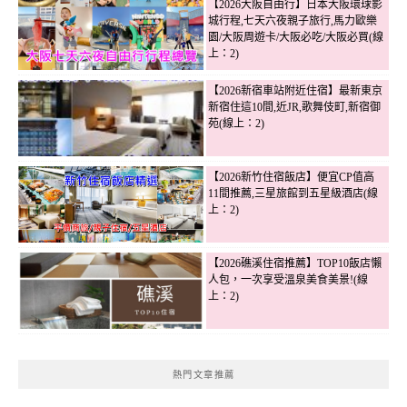
【2026大阪自由行】日本大阪環球影
城行程,七天六夜親子旅行,馬力歐樂
園/大阪周遊卡/大阪必吃/大阪必買(線
上：2)
【2026新宿車站附近住宿】最新東京
新宿住這10間,近JR,歌舞伎町,新宿御
苑(線上：2)
【2026新竹住宿飯店】便宜CP值高
11間推薦,三星旅館到五星級酒店(線
上：2)
【2026礁溪住宿推薦】TOP10飯店懶
人包，一次享受溫泉美食美景!(線
上：2)
熱門文章推薦