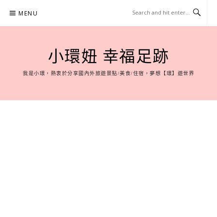
Skip
MENU
to
content
小環妞 幸福足跡
我是小環，熱衷於分享國內外旅遊景點/美食/住宿，夢想【環】遊世界