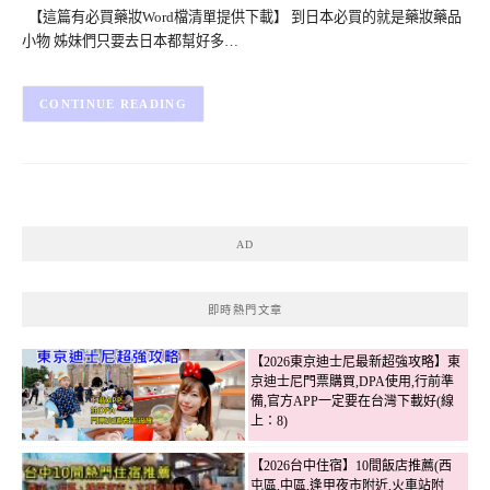
【這篇有必買藥妝Word檔清單提供下載】 到日本必買的就是藥妝藥品
小物 姊妹們只要去日本都幫好多…
CONTINUE READING
AD
即時熱門文章
【2026東京迪士尼最新超強攻略】東
京迪士尼門票購買,DPA使用,行前準
備,官方APP一定要在台灣下載好(線
上：8)
【2026台中住宿】10間飯店推薦(西
屯區,中區,逢甲夜市附近,火車站附