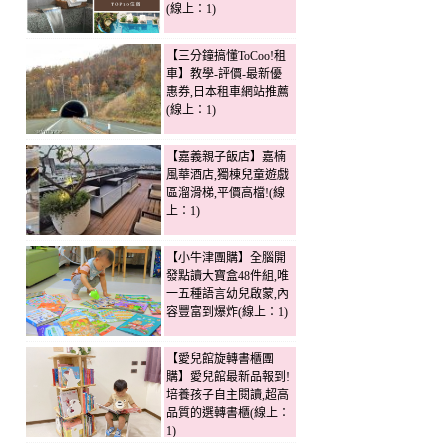
(線上：1)
【三分鐘搞懂ToCoo!租
車】教學-評價-最新優
惠券,日本租車網站推薦
(線上：1)
【嘉義親子飯店】嘉楠
風華酒店,獨棟兒童遊戲
區溜滑梯,平價高檔!(線
上：1)
【小牛津團購】全腦開
發點讀大寶盒48件組,唯
一五種語言幼兒啟蒙,內
容豐富到爆炸(線上：1)
【愛兒館旋轉書櫃團
購】愛兒館最新品報到!
培養孩子自主閱讀,超高
品質的選轉書櫃(線上：
1)