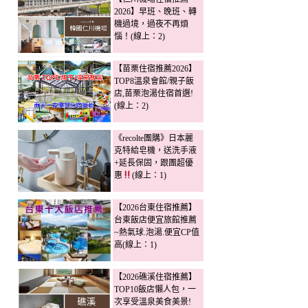
2026】早班、晚班、轉
機過境，過夜不再煩
惱！(線上：2)
【苗栗住宿推薦2026】
TOP8溫泉會館/親子飯
店,苗栗泡湯住宿首選!
(線上：2)
《recolte團購》日本麗
克特給皂機，送洗手液
+延長保固，跟團超優
惠
(線上：1)
【2026台東住宿推薦】
台東飯店便宜旅館推薦
~熱氣球.泡湯.便宜CP值
高(線上：1)
【2026礁溪住宿推薦】
TOP10飯店懶人包，一
次享受溫泉美食美景!