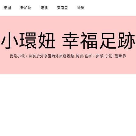
泰國
新加坡
港澳
東南亞
歐洲
小環妞 幸福足跡
我是小環，熱衷於分享國內外旅遊景點/美食/住宿，夢想【環】遊世界