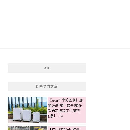
AD
即時熱門文章
《Acer行李箱團購》顏
值超高!現下最夯!現在
買再加送精美小禮物!
(線上：3)
【仁川機場住宿推薦