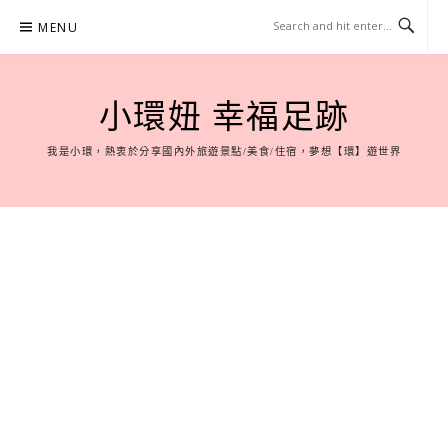
Skip
MENU
to
content
小環妞 幸福足跡
我是小環，熱衷於分享國內外旅遊景點/美食/住宿，夢想【環】遊世界