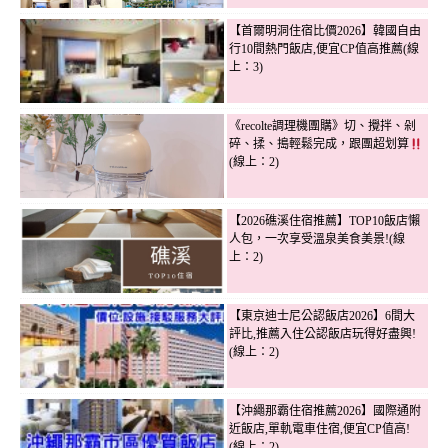
【首爾明洞住宿比價2026】韓國自由
行10間熱門飯店,便宜CP值高推薦(線
上：3)
《recolte調理機團購》切、攪拌、剁
碎、揉、搗輕鬆完成，跟團超划算
(線上：2)
【2026礁溪住宿推薦】TOP10飯店懶
人包，一次享受溫泉美食美景!(線
上：2)
【東京迪士尼公認飯店2026】6間大
評比,推薦入住公認飯店玩得好盡興!
(線上：2)
【沖繩那霸住宿推薦2026】國際通附
近飯店,單軌電車住宿,便宜CP值高!
(線上：2)