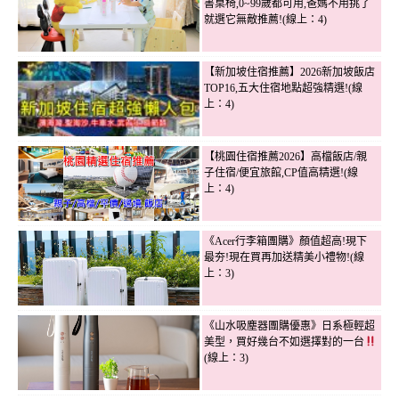
書桌椅,0~99歲都可用,爸媽不用挑了
就選它無敵推薦!(線上：4)
【新加坡住宿推薦】2026新加坡飯店
TOP16,五大住宿地點超強精選!(線
上：4)
【桃園住宿推薦2026】高檔飯店/親
子住宿/便宜旅館,CP值高精選!(線
上：4)
《Acer行李箱團購》顏值超高!現下
最夯!現在買再加送精美小禮物!(線
上：3)
《山水吸塵器團購優惠》日系極輕超
美型，買好幾台不如選擇對的一台
(線上：3)