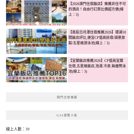
【2026澳門住宿飯店】推薦非住不可
的酒店！自由行訂房比價超方便(線
上：3)
【南投日月潭住宿推薦2026】環湖10
間飯店評比,便宜CP值高民宿/湖景旅
館/五星級游泳池(線上：3)
【宜蘭飯店推薦2026】CP值高宜蘭
住宿,五星級飯店,泡湯.冷泉.無邊際泳
池(線上：3)
熱門文章推薦
GA4瀏覽人氣
線上人數：39