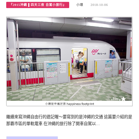
『2015沖繩 ▌四天三夜 自駕小旅行』
小環
2018-10-06
繼續來寫沖繩自由行的遊記喔～要寫到的是沖繩的交通 這篇要介紹的是
那霸市區的單軌電車 在沖繩的旅行除了開車自駕以…