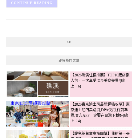
CONTINUE READING
AD
即時熱門文章
【2026礁溪住宿推薦】TOP10飯店懶
人包，一次享受溫泉美食美景!(線
上：6)
【2026東京迪士尼最新超強攻略】東
京迪士尼門票購買,DPA使用,行前準
備,官方APP一定要在台灣下載好(線
上：4)
【愛兒館兒童桌椅團購】我的第一張