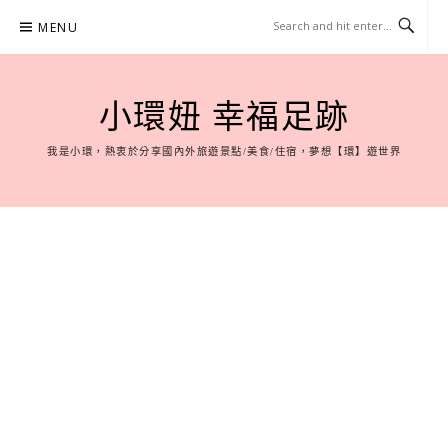
Skip
MENU
to
content
小環妞 幸福足跡
我是小環，熱衷於分享國內外旅遊景點/美食/住宿，夢想【環】遊世界