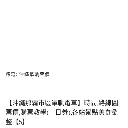
標籤:
沖繩單軌票價
【沖繩那霸市區單軌電車】時間,路線圖,
票價,購票教學(一日券),各站景點美食彙
整【5】