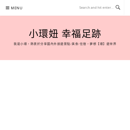
Skip
MENU
to
content
小環妞 幸福足跡
我是小環，熱衷於分享國內外旅遊景點/美食/住宿，夢想【環】遊世界