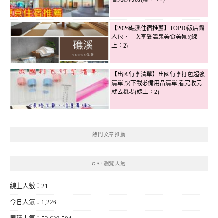
【2026礁溪住宿推薦】TOP10飯店懶
人包，一次享受溫泉美食美景!(線
上：2)
【出國行李清單】出國行李打包超強
清單,快下載必備用品清單,看完收完
就去機場(線上：2)
熱門文章推薦
GA4瀏覽人氣
線上人數：21
今日人氣：1,226