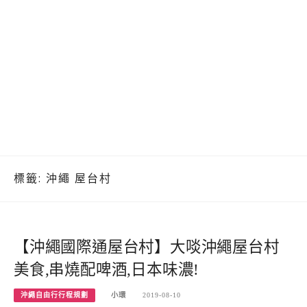
標籤:
沖繩 屋台村
【沖繩國際通屋台村】大啖沖繩屋台村
美食,串燒配啤酒,日本味濃!
沖繩自由行行程規劃
小環
2019-08-10