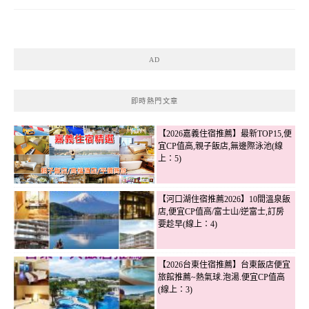
AD
即時熱門文章
【2026嘉義住宿推薦】最新TOP15,便
宜CP值高,親子飯店,無邊際泳池(線
上：5)
【河口湖住宿推薦2026】10間溫泉飯
店,便宜CP值高/富士山/逆富士,訂房
要趁早(線上：4)
【2026台東住宿推薦】台東飯店便宜
旅館推薦~熱氣球.泡湯.便宜CP值高
(線上：3)