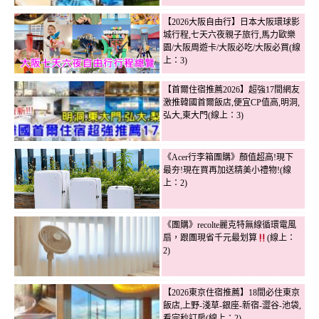
【2026大阪自由行】日本大阪環球影
城行程,七天六夜親子旅行,馬力歐樂
園/大阪周遊卡/大阪必吃/大阪必買(線
上：3)
【首爾住宿推薦2026】超強17間網友
激推韓國首爾飯店,便宜CP值高,明洞,
弘大,東大門(線上：3)
《Acer行李箱團購》顏值超高!現下
最夯!現在買再加送精美小禮物!(線
上：2)
《團購》recolte麗克特無線循環電風
扇，跟團現省千元最划算
(線上：
2)
【2026東京住宿推薦】18間必住東京
飯店,上野-淺草-銀座-新宿-澀谷-池袋,
看完秒訂房(線上：2)