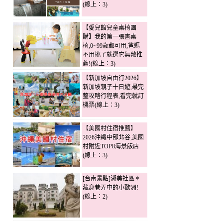
(線上：3)
【愛兒館兒童桌椅團
購】我的第一張書桌
椅,0~99歲都可用,爸媽
不用挑了就選它無敵推
薦!(線上：3)
【新加坡自由行2026】
新加坡親子十日遊,最完
整攻略行程表,看完就訂
機票(線上：3)
【美國村住宿推薦】
2026沖繩中部北谷,美國
村附近TOP8海景飯店
(線上：3)
[台南景點]湖美社區＊
藏身巷弄中的小歐洲!
(線上：2)