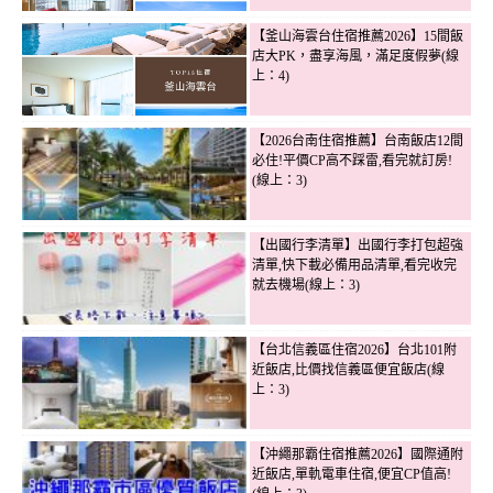
【釜山海雲台住宿推薦2026】15間飯
店大PK，盡享海風，滿足度假夢(線
上：4)
【2026台南住宿推薦】台南飯店12間
必住!平價CP高不踩雷,看完就訂房!
(線上：3)
【出國行李清單】出國行李打包超強
清單,快下載必備用品清單,看完收完
就去機場(線上：3)
【台北信義區住宿2026】台北101附
近飯店,比價找信義區便宜飯店(線
上：3)
【沖繩那霸住宿推薦2026】國際通附
近飯店,單軌電車住宿,便宜CP值高!