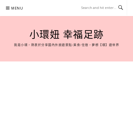
Skip
MENU
to
content
小環妞 幸福足跡
我是小環，熱衷於分享國內外旅遊景點/美食/住宿，夢想【環】遊世界