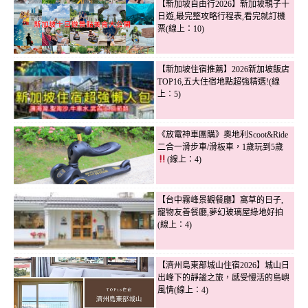
【新加坡自由行2026】新加坡親子十
日遊,最完整攻略行程表,看完就訂機
票(線上：10)
【新加坡住宿推薦】2026新加坡飯店
TOP16,五大住宿地點超強精選!(線
上：5)
《放電神車團購》奧地利Scoot&Ride
二合一滑步車/滑板車，1歲玩到5歲
(線上：4)
【台中霧峰景觀餐廳】窩草的日子,
寵物友善餐廳,夢幻玻璃屋綠地好拍
(線上：4)
【濟州島東部城山住宿2026】城山日
出峰下的靜謐之旅，感受慢活的島嶼
風情(線上：4)