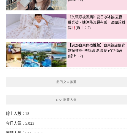
《久賴涼被團購》夏日冰冰被/夏夜
緞光被，速涼降溫超有感，跟團超划
算
(線上：2)
【2026台東住宿推薦】台東飯店便宜
旅館推薦~熱氣球.泡湯.便宜CP值高
(線上：2)
熱門文章推薦
GA4瀏覽人氣
線上人數：18
今日人氣：5,023