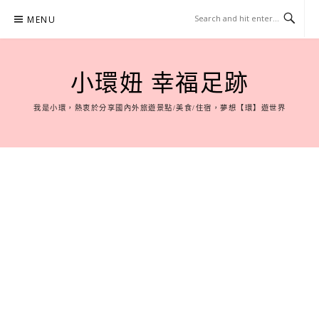
Skip
MENU
to
content
小環妞 幸福足跡
我是小環，熱衷於分享國內外旅遊景點/美食/住宿，夢想【環】遊世界