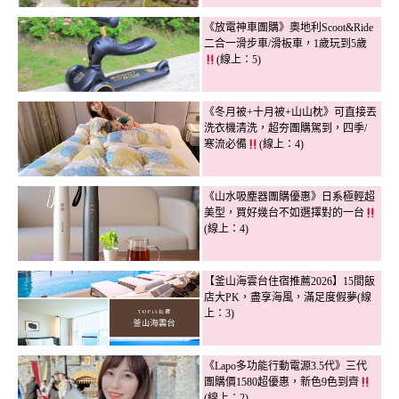
《放電神車團購》奧地利Scoot&Ride
二合一滑步車/滑板車，1歲玩到5歲
(線上：5)
《冬月被+十月被+山山枕》可直接丟
洗衣機清洗，超夯團購駕到，四季/
寒流必備
(線上：4)
《山水吸塵器團購優惠》日系極輕超
美型，買好幾台不如選擇對的一台
(線上：4)
【釜山海雲台住宿推薦2026】15間飯
店大PK，盡享海風，滿足度假夢(線
上：3)
《Lapo多功能行動電源3.5代》三代
團購價1580超優惠，新色9色到齊
(線上：2)