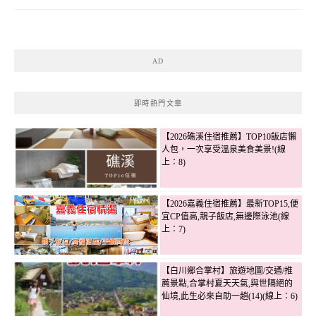
AD
即時熱門文章
【2026礁溪住宿推薦】TOP10飯店懶
人包，一次享受溫泉美食美景!(線
上：8)
【2026嘉義住宿推薦】最新TOP15,便
宜CP值高,親子飯店,無邊際泳池(線
上：7)
【白川鄉合掌村】旅遊地圖/交通/推
薦景點,合掌村夏天天氣,與世隔絕的
仙境,此生必來自助一趟(14)(線上：6)