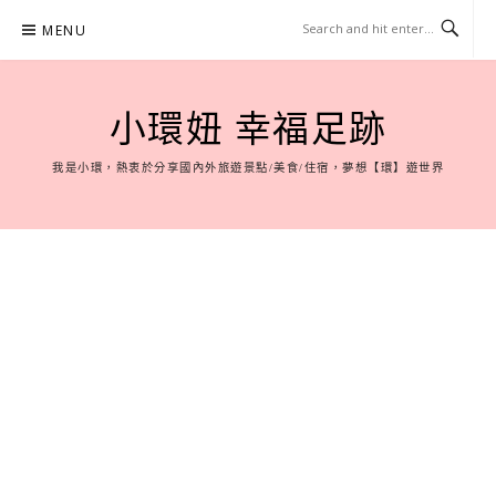
Skip
MENU
to
content
小環妞 幸福足跡
我是小環，熱衷於分享國內外旅遊景點/美食/住宿，夢想【環】遊世界