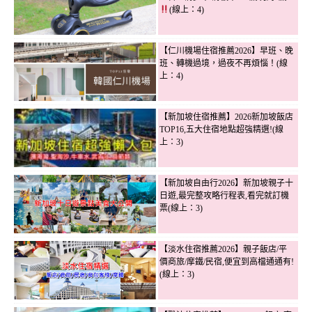
(線上：4)
【仁川機場住宿推薦2026】早班、晚
班、轉機過境，過夜不再煩惱！(線
上：4)
【新加坡住宿推薦】2026新加坡飯店
TOP16,五大住宿地點超強精選!(線
上：3)
【新加坡自由行2026】新加坡親子十
日遊,最完整攻略行程表,看完就訂機
票(線上：3)
【淡水住宿推薦2026】親子飯店/平
價商旅/摩鐵/民宿,便宜到高檔通通有!
(線上：3)