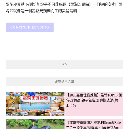
聖淘沙景點 來到新加坡是不可能錯過【聖淘沙景點】一日遊的安排!! 聖
淘沙就像是一個為觀光娛樂而生的美麗島嶼~ …
CONTINUE READING
AD
即時熱門文章
【2026嘉義住宿推薦】最新TOP15,便
宜CP值高,親子飯店,無邊際泳池(線
上：5)
《放電神車團購》奧地利Scoot&Ride
二合一滑步車/滑板車，1歲玩到5歲