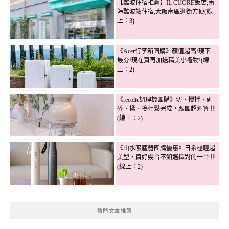
【難波住宿推薦】IL CUORE飯店,南
海難波站住宿,大阪南區逛街方便(線
上：3)
《Acer行李箱團購》顏值超高!現下
最夯!現在買再加送精美小禮物!(線
上：2)
《recolte調理機團購》切、攪拌、剁
碎、揉、搗輕鬆完成，跟團超划算
(線上：2)
《山水吸塵器團購優惠》日系極輕超
美型，買好幾台不如選擇對的一台
(線上：2)
熱門文章推薦