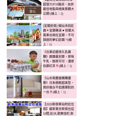
超值TOP10飯店，血拚
最佳地點與絕美景觀大
公開!(線上：2)
[宜蘭民宿] 倆仙沐田莊
園＊宜蘭礁溪 ♥ 荷蘭大
風車出現在宜蘭，不可
錯過的夢幻莊園 !!(線
上：1)
《台東初鹿保久乳團
購》跟團最划算，原味
牛乳、醇厚可可、濃厚
伯爵紅茶
(線上：1)
《山水吸塵器團購優
惠》日系極輕超美型，
買好幾台不如選擇對的
一台
(線上：1)
【2026新宿車站附近住
宿】最新東京新宿住這
10間,近JR,歌舞伎町,新