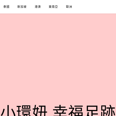
泰國
新加坡
港澳
東南亞
歐洲
小環妞 幸福足跡