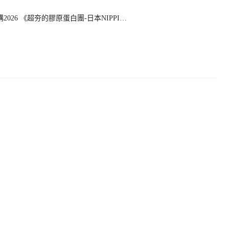
 團購2026 《超夯的膠原蛋白團-日本NIPPI…