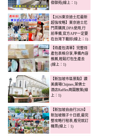
宿御苑(線上：1)
【2026東京迪士尼最新
超強攻略】東京迪士尼
門票購買,DPA使用,行
前準備,官方APP一定要
在台灣下載好(線上：1)
【待產包清單】完整待
產包表格分享,準備內容
推薦,輕鬆打包生產去
(線上：1)
【新加坡市區景點】讚
美廣場Chijmes,萊佛士
酒店Raffles周圍散策(線
上：1)
【新加坡自由行2026】
新加坡親子十日遊,最完
整攻略行程表,看完就訂
機票(線上：1)