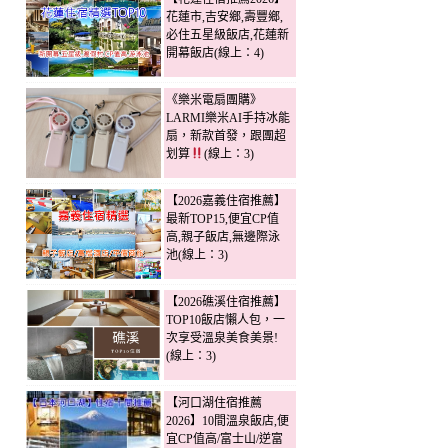
花蓮市,吉安鄉,壽豐鄉,
必住五星級飯店,花蓮新
開幕飯店(線上：4)
《樂米電扇團購》
LARMI樂米AI手持冰能
扇，新款首發，跟團超
划算
(線上：3)
【2026嘉義住宿推薦】
最新TOP15,便宜CP值
高,親子飯店,無邊際泳
池(線上：3)
【2026礁溪住宿推薦】
TOP10飯店懶人包，一
次享受溫泉美食美景!
(線上：3)
【河口湖住宿推薦
2026】10間溫泉飯店,便
宜CP值高/富士山/逆富