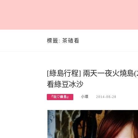
標籤:
茶碴看
[綠島行程] 兩天一夜火燒島(2
看綠豆冰沙
小環
2014-08-28
『玩♡綠島』