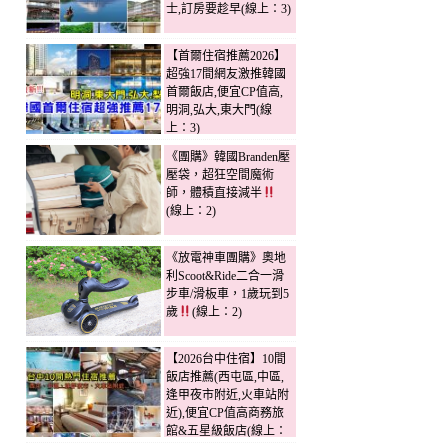
士,訂房要趁早(線上：3)
【首爾住宿推薦2026】
超強17間網友激推韓國
首爾飯店,便宜CP值高,
明洞,弘大,東大門(線
上：3)
《團購》韓國Branden壓
壓袋，超狂空間魔術
師，體積直接減半
(線上：2)
《放電神車團購》奧地
利Scoot&Ride二合一滑
步車/滑板車，1歲玩到5
歲
(線上：2)
【2026台中住宿】10間
飯店推薦(西屯區,中區,
逢甲夜市附近,火車站附
近),便宜CP值高商務旅
館&五星級飯店(線上：