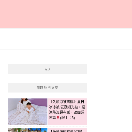
AD
即時熱門文章
《久賴涼被團購》夏日
冰冰被/夏夜緞光被，速
涼降溫超有感，跟團超
划算
(線上：5)
【花蓮住宿推薦2026】