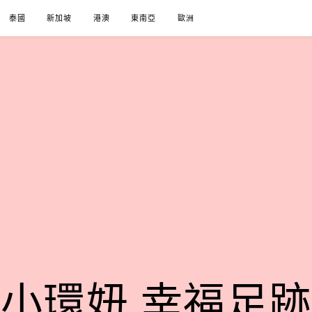
泰國
新加坡
港澳
東南亞
歐洲
小環妞 幸福足跡