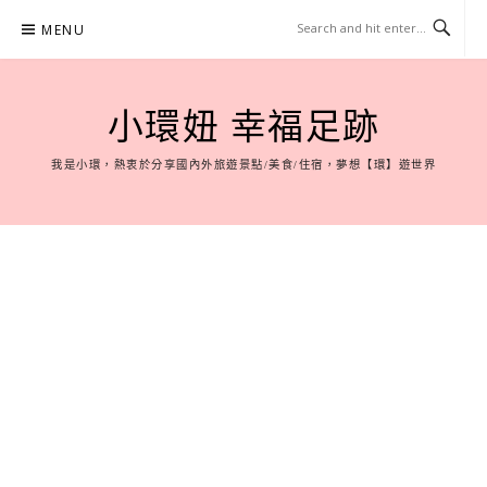
Skip
MENU
to
content
小環妞 幸福足跡
我是小環，熱衷於分享國內外旅遊景點/美食/住宿，夢想【環】遊世界