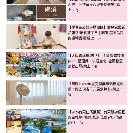
人包，一次享受溫泉美食美景!(線
上：7)
【愛兒館旋轉書櫃團購】愛兒館最新
品報到!培養孩子自主閱讀,超高品質
的選轉書櫃(線上：5)
【大阪環球影城USJ】園區整體攻略
(app、整理券、快速通關),全部看這
篇就出發(線上：4)
《團購》recolte麗克特無線循環電風
扇，跟團現省千元最划算
(線上：
3)
【2026台東住宿推薦】台東飯店便宜
旅館推薦~熱氣球.泡湯.便宜CP值高
(線上：3)