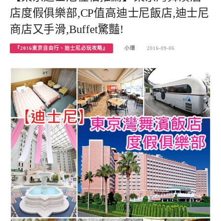
店度假俱樂部,CP值高迪士尼飯店,迪士尼
商店又手滑,Buffet驚豔!
『2016東京自由行、迪士尼必玩攻略』
小環
2016-09-06