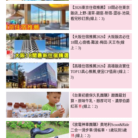
【2026東京住宿推薦】18間必住東京
飯店,上野-淺草-銀座-新宿-澀谷-池袋,
看完秒訂房(線上：3)
【大阪住宿推薦2026】大阪飯店必住
18間,心齋橋-難波-梅田-天王寺(線
上：3)
【高雄住宿推薦2026】高雄飯店實住
TOP13真心推薦,便宜CP值高!(線上：
3)
《台東初鹿保久乳團購》跟團最划
算，原味牛乳、醇厚可可、濃厚伯爵
紅茶
(線上：2)
《放電神車團購》奧地利Scoot&Ride
二合一滑步車/滑板車，1歲玩到5歲
(線上：2)