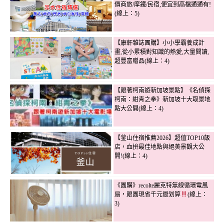
價商旅/摩鐵/民宿,便宜到高檔通通有!
(線上：5)
【康軒雜誌團購】小小學霸養成計
畫,從小累積對知識的熱愛,大量閱讀,
超豐富贈品(線上：4)
【跟著柯南遊新加坡景點】《名偵探
柯南：紺青之拳》新加坡十大取景地
點大公開(線上：4)
【釜山住宿推薦2026】超值TOP10飯
店，血拚最佳地點與絕美景觀大公
開!(線上：4)
《團購》recolte麗克特無線循環電風
扇，跟團現省千元最划算
(線上：
3)