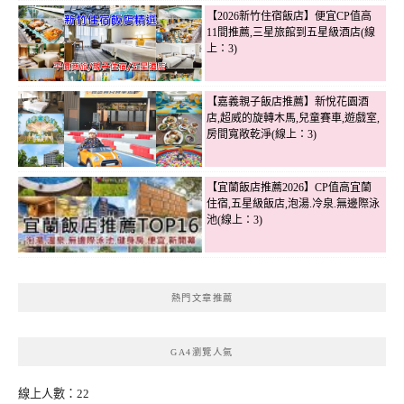
【2026新竹住宿飯店】便宜CP值高
11間推薦,三星旅館到五星級酒店(線
上：3)
【嘉義親子飯店推薦】新悅花園酒
店,超威的旋轉木馬,兒童賽車,遊戲室,
房間寬敞乾淨(線上：3)
【宜蘭飯店推薦2026】CP值高宜蘭
住宿,五星級飯店,泡湯.冷泉.無邊際泳
池(線上：3)
熱門文章推薦
GA4瀏覽人氣
線上人數：22