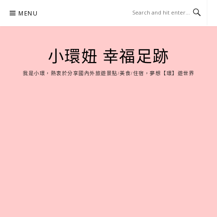
Skip
MENU
to
content
小環妞 幸福足跡
我是小環，熱衷於分享國內外旅遊景點/美食/住宿，夢想【環】遊世界