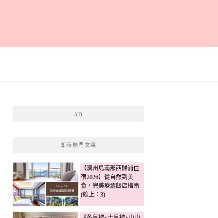
AD
即時熱門文章
【濟州島南部西歸浦住
宿2026】從自然到美
食，完美療癒飯店指南
(線上：3)
《冬月被+十月被+山山