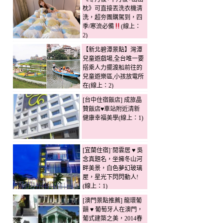
枕》可直接丟洗衣機清
洗，超夯團購駕到，四
季/寒流必備
(線上：
2)
【新北碧潭景點】灣潭
兒童遊戲場,全台唯一要
搭乘人力擺渡船前往的
兒童遊樂區,小孩放電所
在(線上：2)
[台中住宿飯店] 成旅晶
贊飯店♥車站附近清新
健康幸福美學(線上：1)
[宜蘭住宿]˙閒雲居 ♥ 吳
念真題名，坐擁冬山河
畔美景，白色夢幻玻璃
屋，星光下閃閃動人!
(線上：1)
[澳門景點推薦] 龍環葡
韻 ♥ 葡萄牙人在澳門，
葡式建築之美，2014春