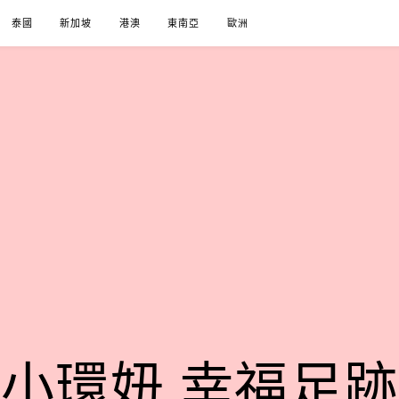
泰國
新加坡
港澳
東南亞
歐洲
小環妞 幸福足跡