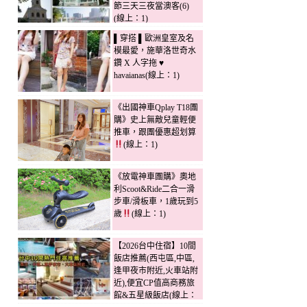
節三天三夜當澳客(6)
(線上：1)
▌穿搭 ▌歐洲皇室及名
模最愛，施華洛世奇水
鑽 X 人字拖 ♥
havaianas(線上：1)
《出國神車Qplay T18團
購》史上無敵兒童輕便
推車，跟團優惠超划算
(線上：1)
《放電神車團購》奧地
利Scoot&Ride二合一滑
步車/滑板車，1歲玩到5
歲
(線上：1)
【2026台中住宿】10間
飯店推薦(西屯區,中區,
逢甲夜市附近,火車站附
近),便宜CP值高商務旅
館&五星級飯店(線上：