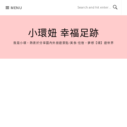
Skip
MENU
to
content
小環妞 幸福足跡
我是小環，熱衷於分享國內外旅遊景點/美食/住宿，夢想【環】遊世界