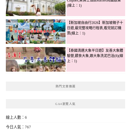
Chijmes,萊佛士酒店Raffles周圍散策
(線上：1)
【新加坡自由行2026】新加坡親子十
日遊,最完整攻略行程表,看完就訂機
票(線上：1)
【泰國清邁大象半日遊】友善大象體
驗營,餵食大象,跟大象洗泥巴浴(8)(線
上：1)
熱門文章推薦
GA4瀏覽人氣
線上人數：6
今日人氣：767