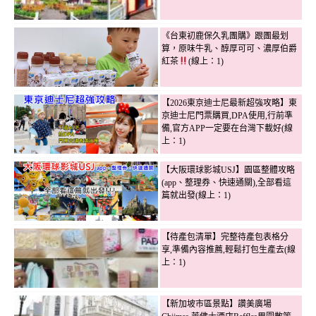
《台東初鹿保久乳團購》跟團最划
算，原味牛乳、醇厚可可、濃厚伯爵
紅茶
(線上：1)
【2026東京迪士尼最新超強攻略】東
京迪士尼門票購買,DPA使用,行前準
備,官方APP一定要在台灣下載好(線
上：1)
【大阪環球影城USJ】園區整體攻略
(app、整理券、快速通關),全部看這
篇就出發(線上：1)
【待產包清單】完整待產包表格分
享,準備內容推薦,輕鬆打包生產去(線
上：1)
【新加坡市區景點】讚美廣場