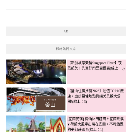
AD
即時熱門文章
【新加坡摩天輪Singapore Flyer】夜
景超美！先買好門票更優惠(線上：3)
【釜山住宿推薦2026】超值TOP10飯
店，血拚最佳地點與絕美景觀大公
開!(線上：3)
[宜蘭民宿] 倆仙沐田莊園＊宜蘭礁溪
♥ 荷蘭大風車出現在宜蘭，不可錯過
的夢幻莊園 !!(線上：1)