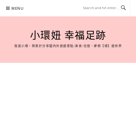
Skip
MENU
to
content
小環妞 幸福足跡
我是小環，熱衷於分享國內外旅遊景點/美食/住宿，夢想【環】遊世界