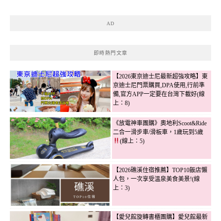
AD
即時熱門文章
【2026東京迪士尼最新超強攻略】東
京迪士尼門票購買,DPA使用,行前準
備,官方APP一定要在台灣下載好(線
上：8)
《放電神車團購》奧地利Scoot&Ride
二合一滑步車/滑板車，1歲玩到5歲
(線上：5)
【2026礁溪住宿推薦】TOP10飯店懶
人包，一次享受溫泉美食美景!(線
上：3)
【愛兒館旋轉書櫃團購】愛兒館最新