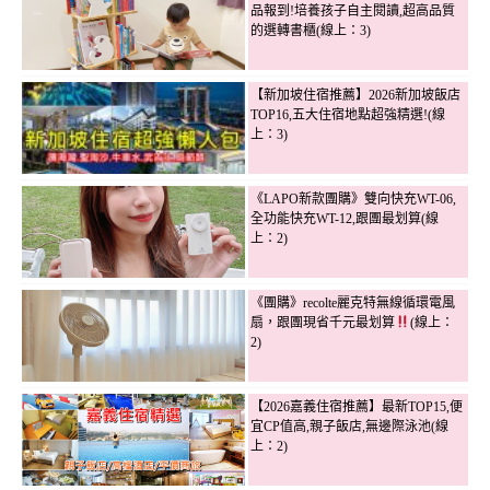
品報到!培養孩子自主閱讀,超高品質
的選轉書櫃(線上：3)
【新加坡住宿推薦】2026新加坡飯店
TOP16,五大住宿地點超強精選!(線
上：3)
《LAPO新款團購》雙向快充WT-06,
全功能快充WT-12,跟團最划算(線
上：2)
《團購》recolte麗克特無線循環電風
扇，跟團現省千元最划算
(線上：
2)
【2026嘉義住宿推薦】最新TOP15,便
宜CP值高,親子飯店,無邊際泳池(線
上：2)