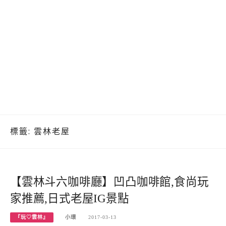
標籤:
雲林老屋
【雲林斗六咖啡廳】凹凸咖啡館,食尚玩
家推薦,日式老屋IG景點
『玩♡雲林』
小環
2017-03-13