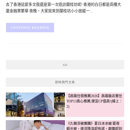
去了香港這麼多次我還是第一次造訪蘭桂坊呢! 香港的白日都是高樓大
廈金融業繁華 夜晚，大家就來到蘭桂坊小小放縱一…
CONTINUE READING
AD
即時熱門文章
【高雄住宿推薦2026】高雄飯店實住
TOP13真心推薦,便宜CP值高!(線上：
2)
《久賴涼被團購》夏日冰冰被/夏夜
緞光被，速涼降溫超有感，跟團超划