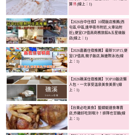
算
(線上：1)
【2026台中住宿】10間飯店推薦(西
屯區,中區,逢甲夜市附近,火車站附
近),便宜CP值高商務旅館&五星級飯
店(線上：1)
【2026嘉義住宿推薦】最新TOP15,便
宜CP值高,親子飯店,無邊際泳池(線
上：1)
【2026礁溪住宿推薦】TOP10飯店懶
人包，一次享受溫泉美食美景!(線
上：1)
【台東必吃美食】藍蜻蜓速食專賣
店,炸雞好吃到噴汁！排隊也甘願(線
上：1)