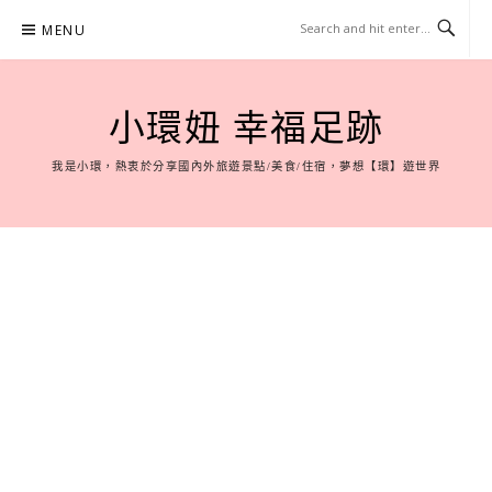
Skip
MENU
to
content
小環妞 幸福足跡
我是小環，熱衷於分享國內外旅遊景點/美食/住宿，夢想【環】遊世界