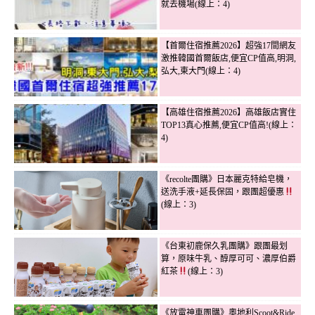
就去機場(線上：4)
【首爾住宿推薦2026】超強17間網友
激推韓國首爾飯店,便宜CP值高,明洞,
弘大,東大門(線上：4)
【高雄住宿推薦2026】高雄飯店實住
TOP13真心推薦,便宜CP值高!(線上：
4)
《recolte團購》日本麗克特給皂機，
送洗手液+延長保固，跟團超優惠
(線上：3)
《台東初鹿保久乳團購》跟團最划
算，原味牛乳、醇厚可可、濃厚伯爵
紅茶
(線上：3)
《放電神車團購》奧地利Scoot&Ride