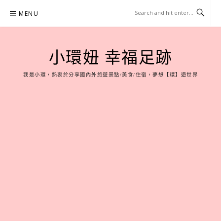
Skip
MENU
to
content
小環妞 幸福足跡
我是小環，熱衷於分享國內外旅遊景點/美食/住宿，夢想【環】遊世界