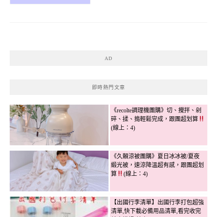
AD
即時熱門文章
《recolte調理機團購》切、攪拌、剁
碎、揉、搗輕鬆完成，跟團超划算
(線上：4)
《久賴涼被團購》夏日冰冰被/夏夜
緞光被，速涼降溫超有感，跟團超划
算
(線上：4)
【出國行李清單】出國行李打包超強
清單,快下載必備用品清單,看完收完