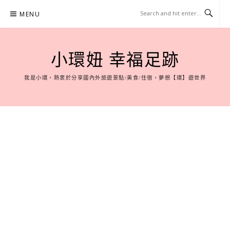
Skip
MENU
to
content
小環妞 幸福足跡
我是小環，熱衷於分享國內外旅遊景點/美食/住宿，夢想【環】遊世界