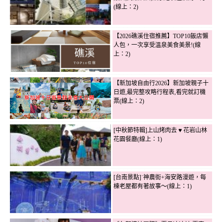
(線上：2)
【2026礁溪住宿推薦】TOP10飯店懶
人包，一次享受溫泉美食美景!(線
上：2)
【新加坡自由行2026】新加坡親子十
日遊,最完整攻略行程表,看完就訂機
票(線上：2)
[中秋節特輯]上山烤肉去 ♥ 花岩山林
花園餐廳(線上：1)
[台南景點]˙神農街+海安路漫遊，每
棟老屋都有著故事～(線上：1)