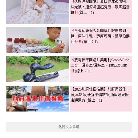
《久賴涼被團購》夏日冰冰被/夏夜
緞光被，速涼降溫超有感，跟團超划
算
(線上：1)
《台東初鹿保久乳團購》跟團最划
算，原味牛乳、醇厚可可、濃厚伯爵
紅茶
(線上：1)
《放電神車團購》奧地利Scoot&Ride
二合一滑步車/滑板車，1歲玩到5歲
(線上：1)
【2026別府住宿推薦】別府海景住
宿,車站旁,便宜平價旅館,頂級溫泉飯
店通通有!(線上：1)
熱門文章推薦