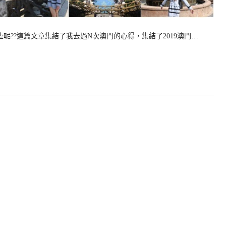
些呢??這篇文章集結了我去過N次澳門的心得，集結了2019澳門…