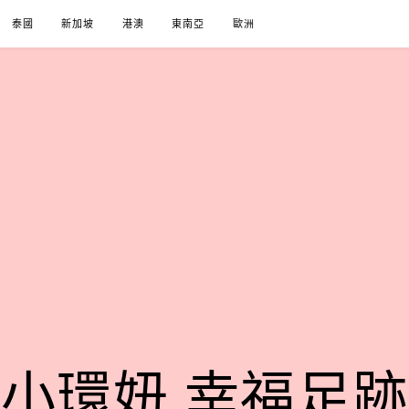
泰國
新加坡
港澳
東南亞
歐洲
小環妞 幸福足跡