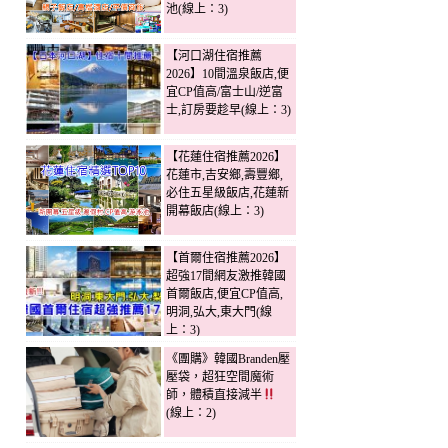
池(線上：3)
【河口湖住宿推薦
2026】10間溫泉飯店,便
宜CP值高/富士山/逆富
士,訂房要趁早(線上：3)
【花蓮住宿推薦2026】
花蓮市,吉安鄉,壽豐鄉,
必住五星級飯店,花蓮新
開幕飯店(線上：3)
【首爾住宿推薦2026】
超強17間網友激推韓國
首爾飯店,便宜CP值高,
明洞,弘大,東大門(線
上：3)
《團購》韓國Branden壓
壓袋，超狂空間魔術
師，體積直接減半
(線上：2)