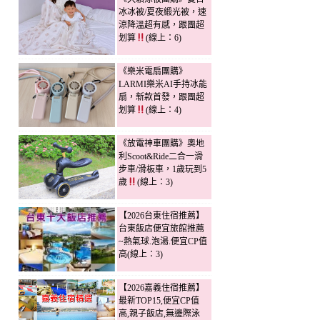
冰冰被/夏夜緞光被，速
涼降溫超有感，跟團超
划算
(線上：6)
《樂米電扇團購》
LARMI樂米AI手持冰能
扇，新款首發，跟團超
划算
(線上：4)
《放電神車團購》奧地
利Scoot&Ride二合一滑
步車/滑板車，1歲玩到5
歲
(線上：3)
【2026台東住宿推薦】
台東飯店便宜旅館推薦
~熱氣球.泡湯.便宜CP值
高(線上：3)
【2026嘉義住宿推薦】
最新TOP15,便宜CP值
高,親子飯店,無邊際泳