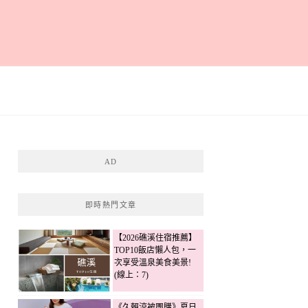
AD
即時熱門文章
【2026礁溪住宿推薦】
TOP10飯店懶人包，一
次享受溫泉美食美景!
(線上：7)
《久賴涼被團購》夏日