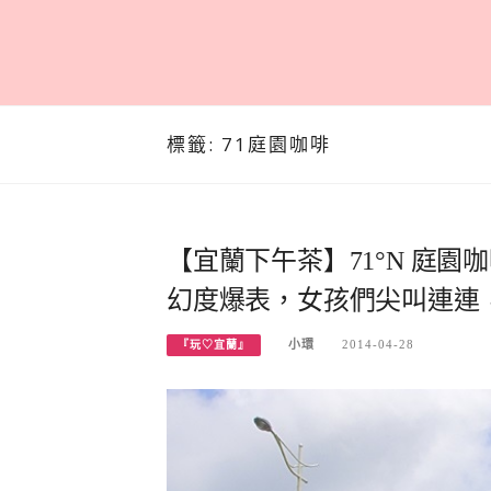
標籤:
71庭園咖啡
【宜蘭下午茶】71°N 庭園咖啡
幻度爆表，女孩們尖叫連連
小環
2014-04-28
『玩♡宜蘭』