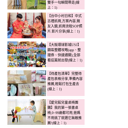
雙手一勾瞬間帶走(線
上：1)
【台中小村日和】中式
古禮抓周,方案內容,親
友入鏡,抓周流程SOP照
片.影片分享(線上：1)
【大阪環球影城USJ】
園區整體攻略(app、整
理券、快速通關),全部
看這篇就出發(線上：1)
【待產包清單】完整待
產包表格分享,準備內容
推薦,輕鬆打包生產去
(線上：1)
【愛兒館兒童桌椅團
購】我的第一張書桌
椅,0~99歲都可用,爸媽
不用挑了就選它無敵推
薦!(線上：1)