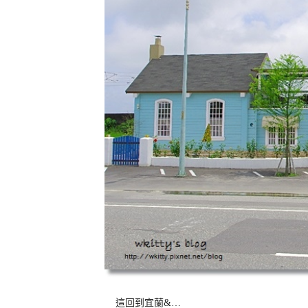
這回到宜蘭&…