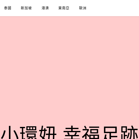
泰國
新加坡
港澳
東南亞
歐洲
小環妞 幸福足跡