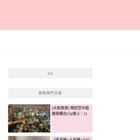
AD
即時熱門文章
[大阪夜景] 梅田空中庭
園景觀台(5)(線上：1)
《冬月被+十月被+山山