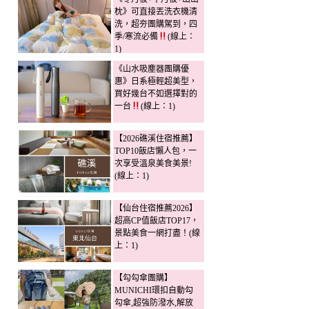
枕》可直接丟洗衣機清
洗，超夯團購駕到，四
季/寒流必備
(線上：
1)
《山水吸塵器團購優
惠》日系極輕超美型，
買好幾台不如選擇對的
一台
(線上：1)
【2026礁溪住宿推薦】
TOP10飯店懶人包，一
次享受溫泉美食美景!
(線上：1)
【仙台住宿推薦2026】
超高CP值飯店TOP17，
景點美食一網打盡！(線
上：1)
【勾勾傘團購】
MUNICHI環扣自動勾
勾傘,超強防潑水,解放