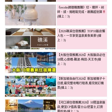
《recolte調理機團購》切、攪拌、剁
碎、揉、搗輕鬆完成，跟團超划算
(線上：3)
【2026礁溪住宿推薦】TOP10飯店懶
人包，一次享受溫泉美食美景!(線
上：3)
【大阪住宿推薦2026】大阪飯店必住
18間,心齋橋-難波-梅田-天王寺(線
上：3)
【新加坡自由行2026】新加坡親子十
日遊,最完整攻略行程表,看完就訂機
票(線上：3)
【河口湖住宿推薦2026】10間溫泉飯
店,便宜CP值高/富士山/逆富士,訂房
要趁早(線上：3)