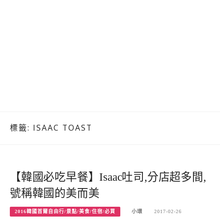
標籤:
ISAAC TOAST
【韓國必吃早餐】Isaac吐司,分店超多間,
號稱韓國的美而美
2016韓國首爾自由行/景點/美食/住宿/必買
小環
2017-02-26