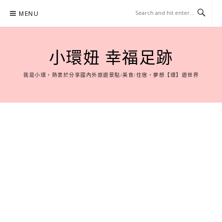
Skip
MENU
to
content
小環妞 幸福足跡
我是小環，熱衷於分享國內外旅遊景點/美食/住宿，夢想【環】遊世界