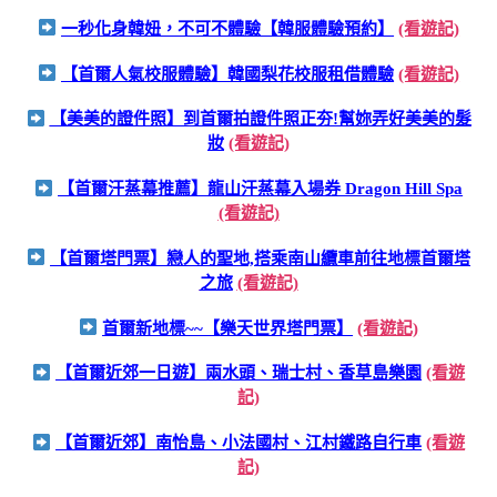
一秒化身韓妞，不可不體驗【韓服體驗預約】
(看遊記)
【首爾人氣校服體驗】韓國梨花校服租借體驗
(看遊記)
【美美的證件照】到首爾拍證件照正夯!幫妳弄好美美的髮
妝
(看遊記)
【首爾汗蒸幕推薦】龍山汗蒸幕入場券 Dragon Hill Spa
(看遊記)
【首爾塔門票】戀人的聖地,搭乘南山纜車前往地標首爾塔
之旅
(看遊記)
首爾新地標~~【樂天世界塔門票】
(看遊記)
【首爾近郊一日遊】兩水頭、瑞士村、香草島樂園
(看遊
記)
【首爾近郊】南怡島、小法國村、江村鐵路自行車
(看遊
記)