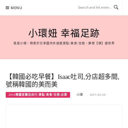
Skip
MENU
to
content
小環妞 幸福足跡
我是小環，熱衷於分享國內外旅遊景點/美食/住宿，夢想【環】遊世界
【韓國必吃早餐】Isaac吐司,分店超多間,
號稱韓國的美而美
2016韓國首爾自由行/景點/美食/住宿/必買
小環
2017-02-26