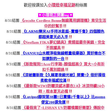
歡迎按讚加入
小環妞幸福足跡
粉絲團
▼小環現正開團ing▼
8/31結團
《recolte Cordless Bonne無線萬用調理機》育兒生活
中的好幫手
8/31結團
《LARMI樂米AI手持冰能扇~賣爆千隻》四個顏色
都超美夏天必入手
8/31結團
《Neoflam FIKA夢幻鍋具》煮婦屆最夯美鍋，完全
不挑爐具
8/31結團
《SANSUI山水輕淨吸無線輕量吸塵器》買好幾台不
如選對的一台
8/31結團
《新款報到!!Acer行李箱~顏值超高!》買大+小有折
扣千萬別錯過
8/31結團
《涼被團新款【久賴夏夜緞光被】開賣!!》很好摸很
柔軟幸福感拉滿
8/31結團
《最新款WIWI防曬涼感冰霸衣2.0》冰涼持續24小
時，根本夏天必備
8/31結團
《Luvipod腳架第38團!!已賣爆2千隻以上》比momo
便宜200還免運
8/31結團
《暑假來了~LISHAN UV防曬噴霧好需要》傳說中