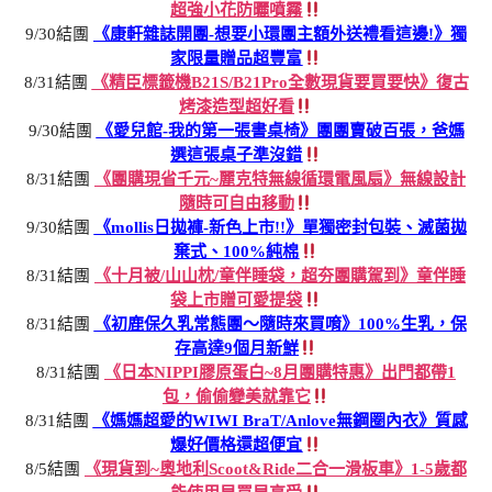
超強小花防曬噴霧
9/30結團
《康軒雜誌開團-想要小環團主額外送禮看這邊!》獨
家限量贈品超豐富
8/31結團
《精臣標籤機B21S/B21Pro全數現貨要買要快》復古
烤漆造型超好看
9/30結團
《愛兒館-我的第一張書桌椅》團團賣破百張，爸媽
選這張桌子準沒錯
8/31結團
《團購現省千元~麗克特無線循環電風扇》無線設計
隨時可自由移動
9/30結團
《mollis日拋褲-新色上市!!》單獨密封包裝、滅菌拋
棄式、100%純棉
8/31結團
《十月被/山山枕/童伴睡袋，超夯團購駕到》童伴睡
袋上市贈可愛提袋
8/31結團
《初鹿保久乳常態團～隨時來買唷》100%生乳，保
存高達9個月新鮮
8/31結團
《日本NIPPI膠原蛋白~8月團購特惠》出門都帶1
包，偷偷變美就靠它
8/31結團
《媽媽超愛的WIWI BraT/Anlove無鋼圈內衣》質感
爆好價格還超便宜
8/5結團
《現貨到~奧地利Scoot&Ride二合一滑板車》1-5歲都