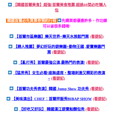
【韓國首爾美食】超強!首爾美食推薦,超過40間必吃懶人
包
韓國首爾必先買票劵預約行程
先購買都優惠許多，作功課
可以省很多錢唷!
【首爾市區樂園】樂天世界+樂天水族館門票
(看遊記)
【戀人推薦】夢幻好玩的遊樂園+動物王國 ,愛寶樂園門
票
(看遊記)
【亂打秀】首爾最強公演,最熱門的表演!
(看遊記)
【猛男秀】女生必看!座無虛席，整場刺激又精彩的表演
~
(看遊記)
【首爾功夫秀表演】韓國 Jump Show 功夫秀
(看遊記)
【美味演出】CHEF：首爾拌飯秀BIBAP SHOW
(看遊記)
【好吃又好玩】 韓國漢江遊覽船麵包秀
(看遊記)