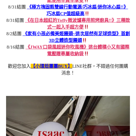
能使用早買早享受
8/31結團
《極方塊固態雙線行動電源/巧冰扇/迷你冰心扇!!》
巧冰扇CP值超級高
8/31結團
《在日本超紅的Toffy微波爐專用煎烤廚具!!》三種款
式一起入手超方便
8/2結團
《家有小孩必備美姬饅頭~這次居然有足球造型》首創
3D立體造型饅頭
8/16結團
《JWAY口袋風超迷你吹風機》這台體積小又有國際
電壓贈專屬收納袋
歡迎您加入
【小環妞團團BUY】
LINE社群，不錯過任何團購
消息！