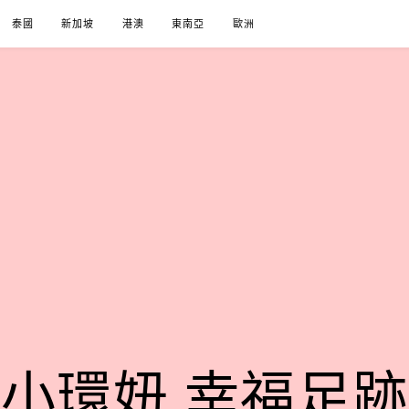
泰國
新加坡
港澳
東南亞
歐洲
小環妞 幸福足跡