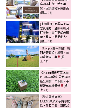
宿2026】從自然到美
食，完美療癒飯店指南
(線上：3)
[宜蘭住宿]˙閒雲居 ♥ 吳
念真題名，坐擁冬山河
畔美景，白色夢幻玻璃
屋，星光下閃閃動人!
(線上：1)
《Luvipod腳架團購》出
門必帶超給力腳架，公
司貨保固一年
(線
上：1)
《Maktar備份豆腐Qubii
Pro/Duo團購》最新款原
廠公司貨一年保固，手
機邊充電邊備份
(線
上：1)
《樂米電扇團購》
LARMI樂米AI手持冰能
扇，新款首發，跟團超