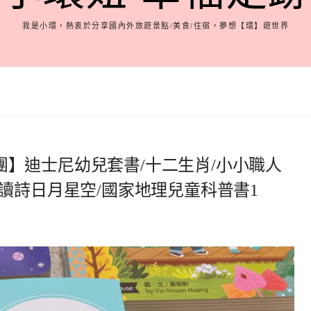
我是小環，熱衷於分享國內外旅遊景點/美食/住宿，夢想【環】遊世界
第一團】迪士尼幼兒套書/十二生肖/小小職人
讀詩日月星空/國家地理兒童科普書1