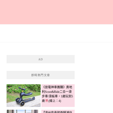
AD
即時熱門文章
《放電神車團購》奧地
利Scoot&Ride二合一滑
步車/滑板車，1歲玩到5
歲
(線上：4)
【濟州島南部西歸浦住