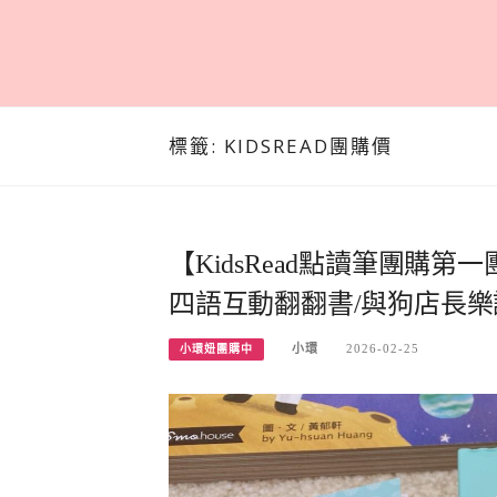
標籤:
KIDSREAD團購價
【KidsRead點讀筆團購
四語互動翻翻書/與狗店長樂
小環
2026-02-25
小環妞團購中