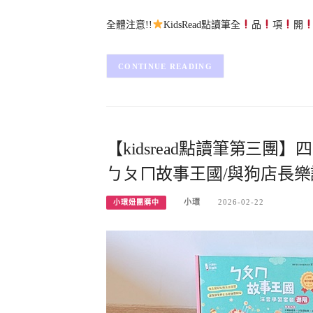
全體注意!!
KidsRead點讀筆全
品
項
開
CONTINUE READING
【kidsread點讀筆第三團
ㄅㄆㄇ故事王國/與狗店長
小環
2026-02-22
小環妞團購中