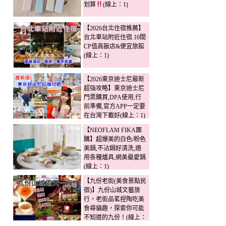
划算
(線上：1)
【2026台北住宿推薦】
台北車站附近住宿.10間
CP值高飯店&便宜旅館
(線上：1)
【2026東京迪士尼最新
超強攻略】東京迪士尼
門票購買,DPA使用,行
前準備,官方APP一定要
在台灣下載好(線上：1)
【NEOFLAM FIKA團
購】超爆美的白色/粉色
美鍋,不沾鍋好清洗,適
用各種爐具,網美最愛鍋
(線上：1)
【九份老街(美食景點民
宿)】九份山城文藝旅
行，老街品茗捏陶吃美
食尋貓趣，探索你可能
不知道的九份！(線上：