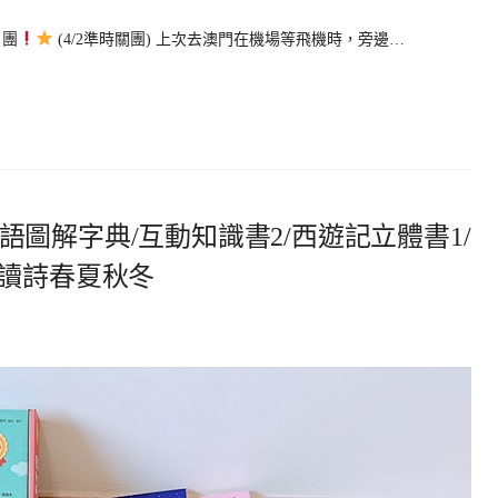
團
(4/2準時關團) 上次去澳門在機場等飛機時，旁邊…
】四語圖解字典/互動知識書2/西遊記立體書1/
樂讀詩春夏秋冬