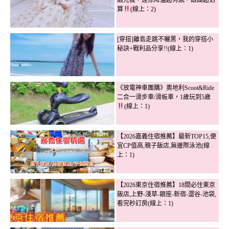
算
(線上：2)
[穿搭]離島走跳不曬黑，我的穿搭小
秘訣+戰利品分享!!(線上：1)
《放電神車團購》奧地利Scoot&Ride
二合一滑步車/滑板車，1歲玩到5歲
(線上：1)
【2026嘉義住宿推薦】最新TOP15,便
宜CP值高,親子飯店,無邊際泳池(線
上：1)
【2026東京住宿推薦】18間必住東京
飯店,上野-淺草-銀座-新宿-澀谷-池袋,
看完秒訂房(線上：1)