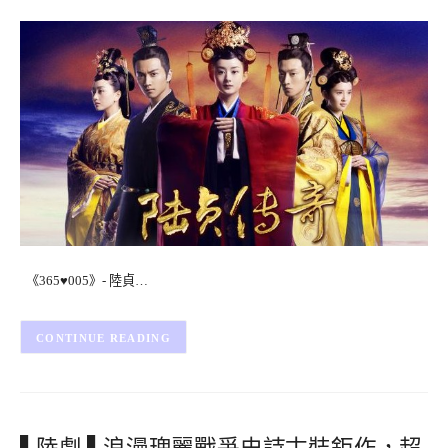
《365♥005》- 陸貞…
CONTINUE READING