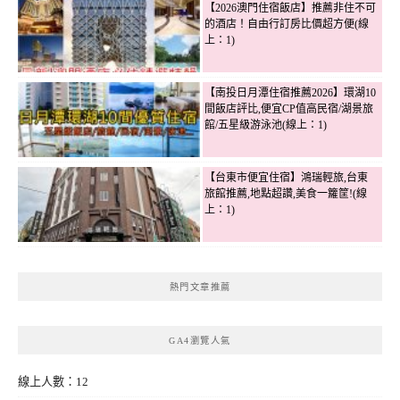
【2026澳門住宿飯店】推薦非住不可
的酒店！自由行訂房比價超方便(線
上：1)
【南投日月潭住宿推薦2026】環湖10
間飯店評比,便宜CP值高民宿/湖景旅
館/五星級游泳池(線上：1)
【台東市便宜住宿】鴻瑞輕旅,台東
旅館推薦,地點超讚,美食一籮筐!(線
上：1)
熱門文章推薦
GA4瀏覽人氣
線上人數：12