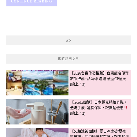
CONTINUE READING
AD
即時熱門文章
【2026台東住宿推薦】台東飯店便宜
旅館推薦~熱氣球.泡湯.便宜CP值高
(線上：3)
《recolte團購》日本麗克特給皂機，
送洗手液+延長保固，跟團超優惠
(線上：2)
《久賴涼被團購》夏日冰冰被/夏夜
緞光被，速涼降溫超有感，跟團超划