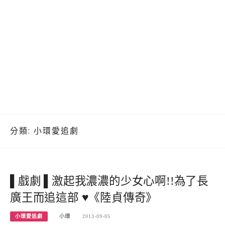
分類:
小環愛追劇
▌戲劇 ▌激起我濃濃的少女心啊!!為了長
廣王而追這部 ♥《陸貞傳奇》
小環愛追劇
小環
2013-09-05