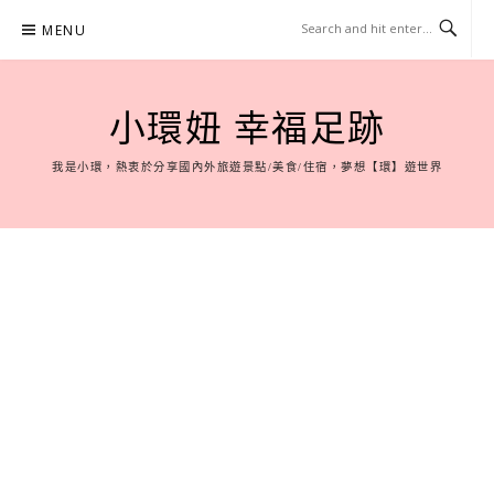
Skip
MENU
to
content
小環妞 幸福足跡
我是小環，熱衷於分享國內外旅遊景點/美食/住宿，夢想【環】遊世界