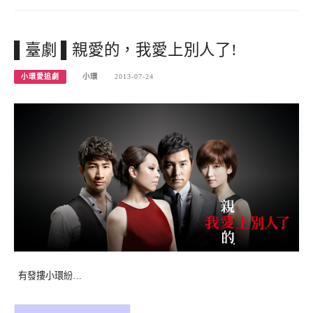
▌臺劇 ▌親愛的，我愛上別人了!
小環愛追劇
小環
2013-07-24
有發摟小環紛…