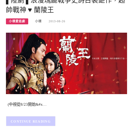
▌陸劇 ▌浪漫瑰麗戰爭史詩古裝鉅作，超
帥戰神 ♥ 蘭陵王
小環愛追劇
小環
2013-08-26
(中視從8/23開始&#x…
CONTINUE READING