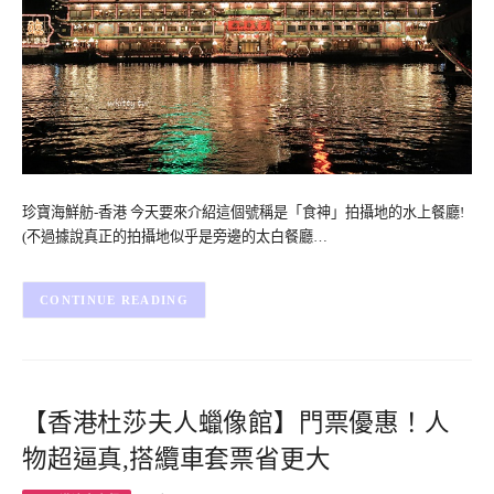
珍寶海鮮舫-香港 今天要來介紹這個號稱是「食神」拍攝地的水上餐廳!
(不過據說真正的拍攝地似乎是旁邊的太白餐廳…
CONTINUE READING
【香港杜莎夫人蠟像館】門票優惠！人
物超逼真,搭纜車套票省更大