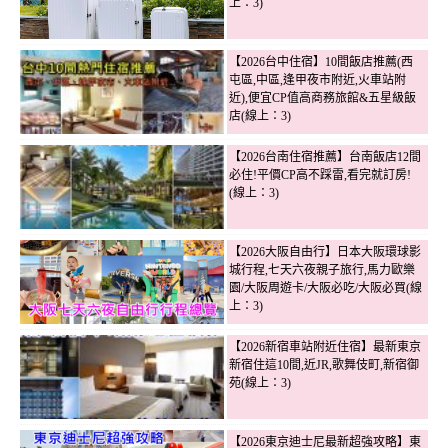
上：3)
【2026台中住宿】10間飯店推薦(西
屯區,中區,逢甲夜市附近,火車站附
近),便宜CP值高商務旅館&五星級飯
店(線上：3)
【2026台南住宿推薦】台南飯店12間
必住!平價CP高不踩雷,看完就訂房!
(線上：3)
【2026大阪自由行】日本大阪環球影
城行程,七天六夜親子旅行,馬力歐樂
園/大阪周遊卡/大阪必吃/大阪必買(線
上：3)
【2026新宿車站附近住宿】最新東京
新宿住這10間,近JR,歌舞伎町,新宿御
苑(線上：3)
【2026東京迪士尼最新超強攻略】東