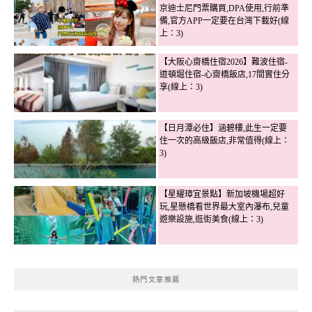
京迪士尼門票購買,DPA使用,行前準
備,官方APP一定要在台灣下載好(線
上：3)
【大阪心齋橋住宿2026】難波住宿-
道頓堀住宿-心齋橋飯店,17間實住分
享(線上：3)
【日月潭必住】涵碧樓,此生一定要
住一次的高級飯店,非常值得(線上：
3)
【星耀璋宜景點】新加坡機場超好
玩,星懸橋看世界最大室內瀑布,兒童
遊樂設施,逛街美食(線上：3)
熱門文章推薦