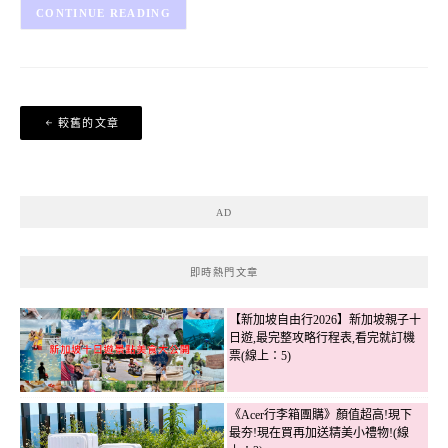
CONTINUE READING
文
較舊的文章
章
導
覽
AD
即時熱門文章
【新加坡自由行2026】新加坡親子十
日遊,最完整攻略行程表,看完就訂機
票(線上：5)
《Acer行李箱團購》顏值超高!現下
最夯!現在買再加送精美小禮物!(線