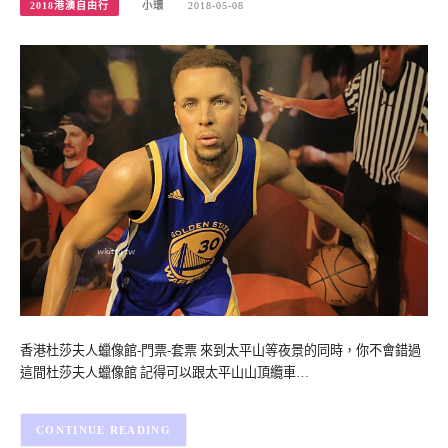
2018港澳自由行
小環
2018-05-08
香港杜莎夫人蠟像館-門票-套票 來到太平山等夜景的同時，你不會錯過
這間杜莎夫人蠟像館 記得可以跟太平山山頂纜車…
CONTINUE READING