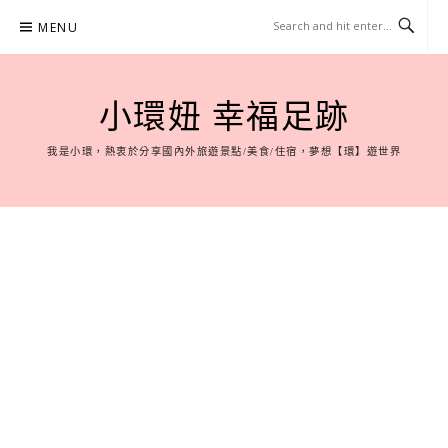
Skip
MENU
to
content
小環妞 幸福足跡
我是小環，熱衷於分享國內外旅遊景點/美食/住宿，夢想【環】遊世界