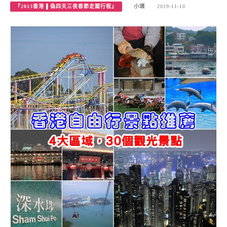
『2013香港 ▌偽四天三夜春節走闖行程』
小環
2019-11-10