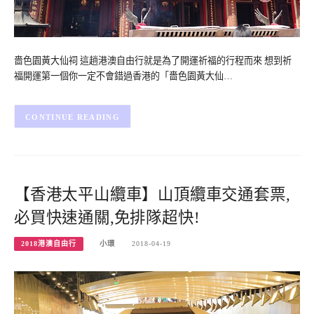
嗇色園黃大仙祠 這趟港澳自由行就是為了開運祈福的行程而來 想到祈
福開運第一個你一定不會錯過香港的「嗇色園黃大仙…
CONTINUE READING
【香港太平山纜車】山頂纜車交通套票,
必買快速通關,免排隊超快!
2018港澳自由行
小環
2018-04-19