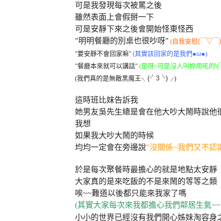
可是我發現每次被罵之後
雖然表面上會假掰一下
可是安靜下來之後會開始怪東怪西
"明明餐廳的別桌也很吵呀"
(自我安慰
(
￣
▽
￣
"要安靜不會回家嘛"
(其實該回家的是我們
●ω●
)
"餐廳本來就可以講話"
(是呀~可是沒人叫妳用吼的
\(
(我們真的是無敵黑魔王
╮
(
╯
3
╰
)
╭
)
這時班比妹告訴我
她男友吳先生總是會在他大吵大鬧時說他
我想
如果我大吵大鬧的時候
均均一定會在旁邊說
"沒關係~我們又不認識他
於是每次聚餐時最擔心的就是地點太安靜
大家真的是來吃飯的不是來鬧的等等之類
唉~~難道以後都只能來我家了嗎
(其實大家每次來我都擔心我們鄰居生氣~~
小小的世界已經沒有我們開心姊妹淘容身之