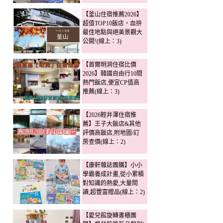
【釜山住宿推薦2026】
超值TOP10飯店，血拚
最佳地點與絕美景觀大
公開!(線上：3)
【首爾明洞住宿比價
2026】韓國自由行10間
熱門飯店,便宜CP值高
推薦(線上：3)
【2026輕井澤住宿推
薦】王子大飯店&其他
評價高飯店,附地圖/訂
房查價(線上：2)
【康軒雜誌團購】小小
學霸養成計畫,從小累積
對知識的熱愛,大量閱
讀,超豐富贈品(線上：2)
【愛兒館旋轉書櫃團