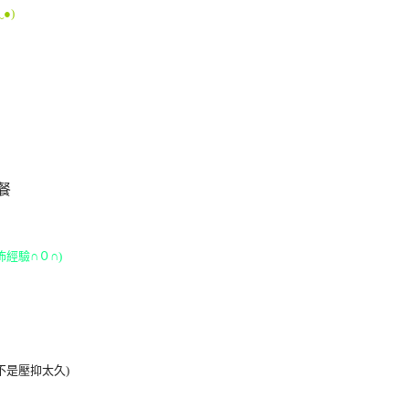
﹏
●
)
餐
怖經驗
∩
０
∩
)
不是壓抑太久)