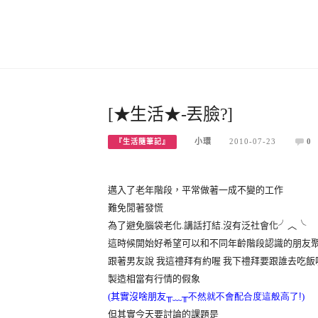
[★生活★-丟臉?]
小環
2010-07-23
0
『生活隨筆記』
邁入了老年階段，平常做著一成不變的工作
難免閒著發慌
為了避免腦袋老化.講話打結.沒有泛社會化
╯
︿
╰
這時候開始好希望可以和不同年齡階段認識的朋友
跟著男友說 我這禮拜有約喔 我下禮拜要跟誰去吃飯
製造相當有行情的假象
(其實沒啥朋友
╥
﹏
╥不然就不會配合度這般高了!
)
但其實今天要討論的課題是