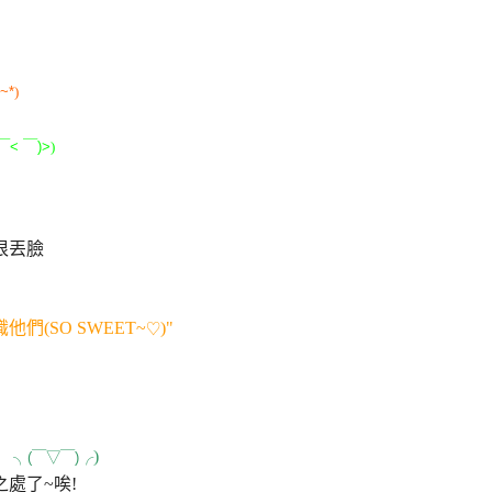
)~*
)
￣
<
￣
)>
)
很丟臉
們(SO SWEET~
)"
♡
)
╮
(
￣
▽
￣
)
╭
處了~唉!