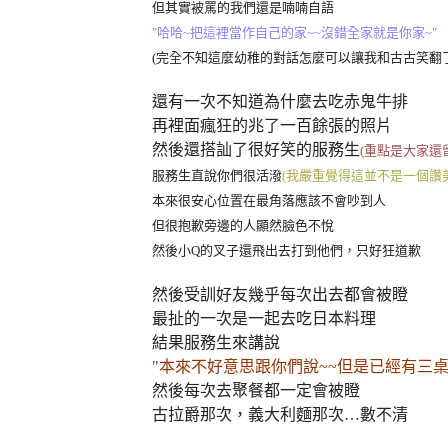
但其實被罵的我們還是喃喃自語
"哈哈~把這裡當作自己的家~~沒錯全家就是你家~"
(完全不知這麼幼稚的對話怎麼可以讓我和古古笑翻
還有一次不知道為什麼去吃赤鬼牛排
再裡面瘋狂的兆了一百餘張的照片
然後還搭訕了很好笑的服務生
(重點是大家還留
服務生直說你們很活潑
(我嚴重覺得這並不是一個讚
本來很安心位置在最角落應該不會吵到人
但很抱歉旁邊的人顯然臉色不悅
然後小Q的叉子還飛出去打到他們，只好狂道歉
然後受訓好友幾乎每次出去都會被瞪
最扯的一次是一起去吃日本料理
結果服務生來講說
"本來不好意思跟你們說~~但是已經有三桌
然後每次去聚餐都一定會被瞪
古拉爵那次，義大利麵那次…數不清