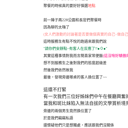
聚餐的時候真的要好好慎選
地點
前一陣子再228公園和長官們聚餐時
因為聊的太嗨了
(女人們激動的討論著是否要做個真實的自己~做自己
這時服務生有點不悅的跑過來跟我們說
"請你們安靜點~有客人在反應了!!
●
０
●
"
其實這種事情對我而言簡直家常便飯
(這沒啥好驕傲
想不到服務生之後對我們的態度超級差
然後我們依然故我
最後，發現旁邊哪桌的客人換位置了~~
這還不打緊
有一次我們三位好姊妹們中午在餐廳興奮
當我和斑比妹陷入無法自拔的文學賞析境
旁邊的兩個男生竟然換位置了
於是我們竊竊私語
還懷疑他們只是想獨處，應該跟我們沒關係