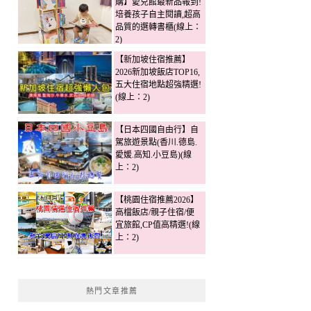
購】愛兒館最新品報到!
培養孩子自主閱讀,超高
品質的選轉書櫃(線上：
2)
【新加坡住宿推薦】
2026新加坡飯店TOP16,
五大住宿地點超強精選!
(線上：2)
【日本四國自由行】自
駕旅遊景點(香川.德島.
愛媛.高知.小豆島)(線
上：2)
【桃園住宿推薦2026】
高檔飯店/親子住宿/便
宜旅館,CP值高精選!(線
上：2)
熱門文章推薦