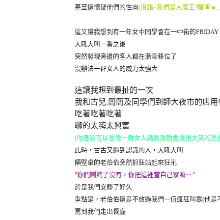
甚至還懷疑他們的性向
(沒錯~我們是大魔王!嘿嘿!
●
這又讓我想到有一年女中同學會在一中街的FRIDAY
大吼大叫一番之後
突然發現旁邊的客人都在漸漸移位了
沒辦法一群女人的威力太強大
這讓我想到最扯的一次
我和古兒.簡簡及同學們到師大夜市的店用
吃著吃著吃著
聊的太嗨太興奮
(你應該可以想像一群女人講到激動處爆出大笑的恐
此時，古古又遇到認識的人，大吼大叫
隔壁桌的老伯伯突然抓狂站起來狂吼
"你們鬧夠了沒有，你把這裡當自己家嘛~~"
於是我們安靜了好久
重點是，老伯伯還是不放過我們一值瘋狂叫囂(他是
罵到我們走出餐廳