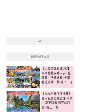
AD
即時熱門文章
【大阪環球影城USJ】
園區整體攻略(app、整
理券、快速通關),全部
看這篇就出發(線上：5)
【2026台南住宿推薦】
台南飯店12間必住!平價
CP高不踩雷,看完就訂
房!(線上：4)