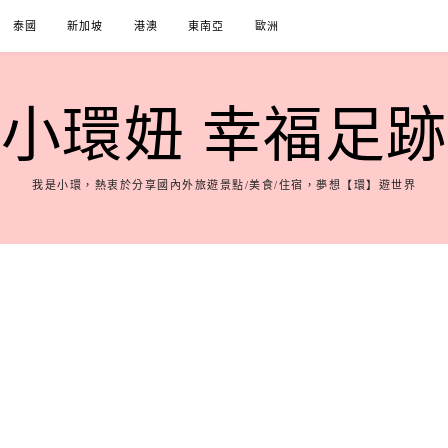
泰國
新加坡
港澳
東南亞
歐洲
小環妞 幸福足跡
我是小環，熱衷於分享國內外旅遊景點/美食/住宿，夢想【環】遊世界