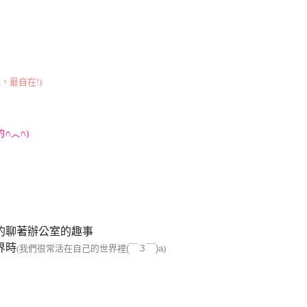
，最自在!)
的
∩
︿
∩
)
的聊著辦公室的趣事
界時
(我們很常活在自己的世界裡
(
￣３￣
)a
)