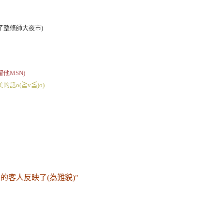
了整條師大夜市)
他MSN)
美的話
o(
≧
v
≦
)o
)
的客人反映了(為難貌)"