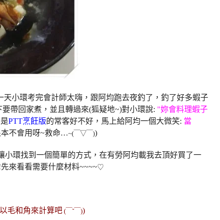
天小環考完會計師太嗨，跟阿均跑去夜釣了，釣了好多蝦子
下要帶回家煮，並且轉過來(狐疑地~)對小環說:
"妳會料理蝦子
可是
PTT烹飪版
的常客好不好，馬上給阿均一個大微笑:
當
根本不會用呀~救命…
)
~(
￣▽￣
)
讓小環找到一個簡單的方式，在有勞阿均載我去頂好買了一
先來看看需要什麼材料~~~~
♡
是以毛和角來計算吧
)
(
￣ˇ￣
)