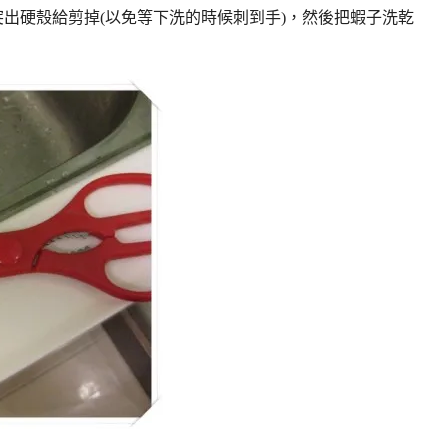
突出硬殼給剪掉(以免等下洗的時候刺到手)，然後把蝦子洗乾