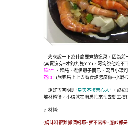
先來說一下為什麼要煮這道菜，因為前一
(其實沒有~才釣九隻Y Y)，阿均說他吃不
嘛??"
，拜託，煮個蝦子而已，況且小環
然!!!!
(說完馬上上去看食譜怎麼做~小環
還好古有明訓
"皇天不復苦心人"
，終於
堆材料後，小環就在廚房忙來忙去動工摟!!
♬材料:
(調味料很難抓價錢耶~就不寫啦~應該都