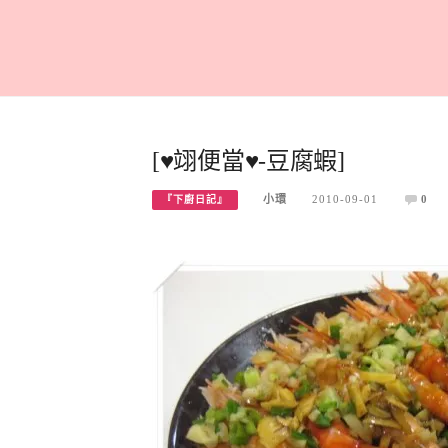
[♥翊便當♥-豆腐蝦]
小環
2010-09-01
0
『下廚日記』