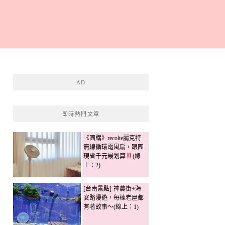
AD
即時熱門文章
《團購》recolte麗克特
無線循環電風扇，跟團
現省千元最划算
(線
上：2)
[台南景點]˙神農街+海
安路漫遊，每棟老屋都
有著故事～(線上：1)