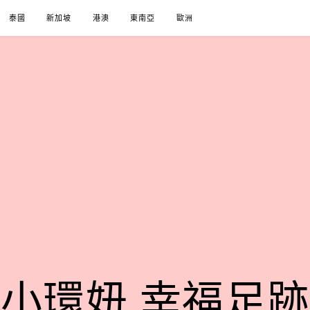
泰國
新加坡
港澳
東南亞
歐洲
小環妞 幸福足跡