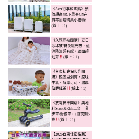
《Acer行李箱團購》顏
值超高!現下最夯!現在
買再加送精美小禮物!
(線上：1)
《久賴涼被團購》夏日
冰冰被/夏夜緞光被，速
涼降溫超有感，跟團超
划算
(線上：1)
《台東初鹿保久乳團
購》跟團最划算，原味
牛乳、醇厚可可、濃厚
伯爵紅茶
(線上：1)
《放電神車團購》奧地
利Scoot&Ride二合一滑
步車/滑板車，1歲玩到5
歲
(線上：1)
【2026台東住宿推薦】