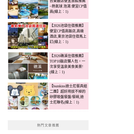
台東飯店便宜旅館推薦
~熱氣球.泡湯.便宜CP值
高(線上：1)
【2026池袋住宿推薦】
便宜CP值高飯店,高級
酒店,東京池袋住宿馬上
訂(線上：1)
【2026礁溪住宿推薦】
TOP10飯店懶人包，一
次享受溫泉美食美景!
(線上：1)
【bumkins迪士尼餐具組
二團】超好用拔不掉的
矽膠吸盤餐盤/餐碗,迪
士尼聯名(線上：1)
熱門文章推薦