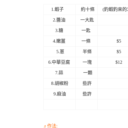
1.蝦子
約十條
(釣蝦釣來的X
2.醬油
一大匙
3.糖
一匙
4.嫩薑
一條
$5
5.蔥
半條
$5
6.中華豆腐
一塊
$12
7.蒜
一顆
8.胡椒粉
些許
9.麻油
些許
作法:
♬