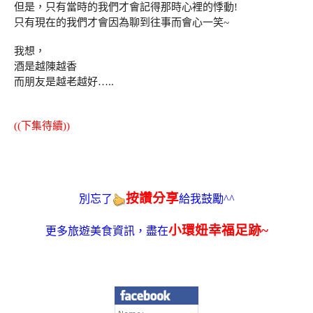
但是，只有當時的我們才會記得那時心裡的悸動!
只有現在的我們才會因為聊到往事而會心一笑~
我想，
酒是越陳越香
而朋友是越老越好…..
((下集待續))
按讚分享
別忘了
給我鼓勵^^
小環妞幸福足跡~
更多旅遊美食資訊，盡在