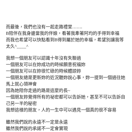
而最後，我們也沒有一起走路禮堂…….
B陪伴在我身邊當我的伴娘，看著我牽著阿均的手得到幸福
而我也希望可以快點看到B得到屬於她的幸福，希望別讓我等
太久^____^
我想一個朋友可以認識十年沒有失聯過
一個朋友可以在妳成功的時候願意祝福妳
一個朋友可以在妳很忙碌的時候體諒妳
一個朋友總是更新妳的近況聽妳說心事，妳一提到一個過往她
馬上就心領神會
因為她陪你走過的路是這麼的長~
一個朋友妳覺得所有的祕密都可以告訴她，甚至不可以告訴自
己另一半的秘密
我想這樣的朋友，人的一生中可以遇見一個真的很不容易
雖然我們說的永遠不一定是永遠
雖然我們說的承諾不一定會實現