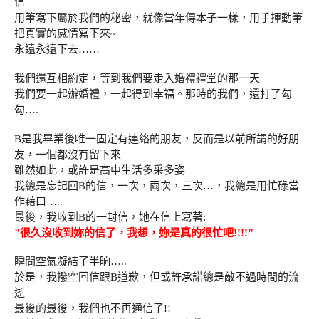
信
用筆寫下屬於我們的秘密，就像當年傳本子一樣，用手揮動筆
把真實的感情寫下來~
永遠永遠下去……
我們還互相約定，等到我們要走入婚禮禮堂的那一天
我們要一起辦婚禮，一起得到幸福。那時的我們，還打了勾
勾….
B是我畢業後唯一固定有連絡的朋友，反而是以前所謂的好朋
友，一個都沒有留下來
雖然如此，或許是高中生活多采多姿
我總是忘記回B的信，一次，兩次，三次…，我總是用忙碌當
作藉口…..
最後，我收到B的一封信，她在信上寫著:
"很久沒收到妳的信了，我想，妳是真的很忙吧!!!!"
瞬間空氣凝結了半晌…..
於是，我撥空回信跟B道歉，但或許承諾總是敵不過時間的流
逝
最後的最後，我們也不再通信了!!