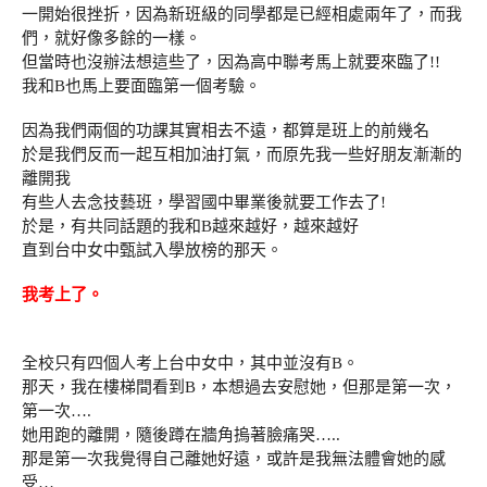
一開始很挫折，因為新班級的同學都是已經相處兩年了，而我
們，就好像多餘的一樣。
但當時也沒辦法想這些了，因為高中聯考馬上就要來臨了!!
我和B也馬上要面臨第一個考驗。
因為我們兩個的功課其實相去不遠，都算是班上的前幾名
於是我們反而一起互相加油打氣，而原先我一些好朋友漸漸的
離開我
有些人去念技藝班，學習國中畢業後就要工作去了!
於是，有共同話題的我和B越來越好，越來越好
直到台中女中甄試入學放榜的那天。
我考上了。
全校只有四個人考上台中女中，其中並沒有B。
那天，我在樓梯間看到B，本想過去安慰她，但那是第一次，
第一次….
她用跑的離開，隨後蹲在牆角摀著臉痛哭…..
那是第一次我覺得自己離她好遠，或許是我無法體會她的感
受…