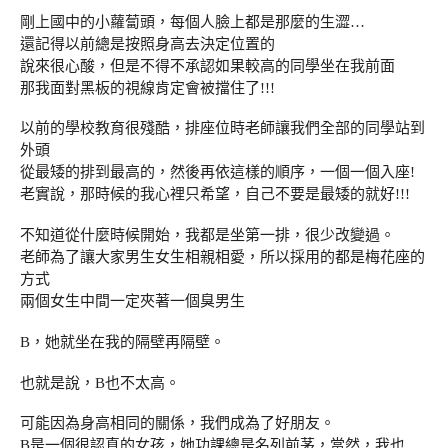
剛上國中的小蘿蔔頭，每個人臉上都是那麼的生澀…
還記得以前總是按照身高去決定位置的
說來很心酸，但是不得不承認如果較高的同學坐在我前面
那我面對黑板的視線肯定會被擋住了!!!
以前的學校教育很殘酷，排座位時老師讓我們全部的同學站到
外頭
從最矮的排到最高的，然後再依這樣的順序，一個一個入座!
老實說，那時候的我心裡只希望，自己不要是最矮的就好!!!
不知道從什麼時候開始，我都是坐第一排，很少改變過。
老師為了讓大家男生女生相親相愛，所以採用的都是梅花座的
方式
兩個女生中間一定夾著一個臭男生
B，她就坐在我的隔壁再隔壁。
也就是說，B也不太高。
可能因為身高相同的關係，我們成為了好朋友。
B是一個很認真的女孩，她功課總是名列前茅，當然，我也