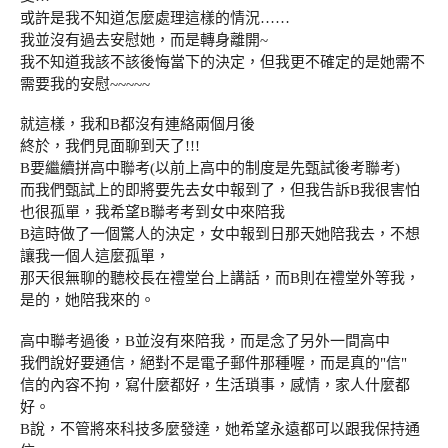
或許是我不知道怎麼處理這樣的情況……
我並沒有過去安慰她，而是轉身離開~
我不知道我該不該後悔當下的決定，但我更不確定的是她需不
需要我的安慰~~~~~
就這樣，我和B都沒有連絡兩個月後
終於，我們見面聊到天了!!!
B要繼續拼高中聯考(以前上高中的制度是先甄試後考聯考)
而我們甄試上的即將要先去女中報到了，但我告訴B我很害怕
也很孤單，我希望B聯考考到女中來陪我
B這時做了一個驚人的決定，女中報到日那天她陪我去，不想
讓我一個人這麼孤單，
那天很無聊的聽校長在禮堂台上講話，而B則在禮堂外等我，
是的，她陪我來的。
高中聯考過後，B並沒有來陪我，而是念了另外一間高中
我們說好要通信，絕對不是電子郵件那種喔，而是真的"信"
信的內容不拘，寫什麼都好，生活瑣事，感情，家人什麼都
好。
B說，不管將來科技多麼發達，她希望永遠都可以跟我保持通