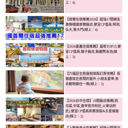
上：4)
【首爾住宿推薦2026】超強17間網友
激推韓國首爾飯店,便宜CP值高,明洞,
弘大,東大門(線上：4)
【2026嘉義住宿推薦】最新TOP15,便
宜CP值高,親子飯店,無邊際泳池(線
上：3)
【六福莊生態度假旅館訂房攻略】長
頸鹿就在房間的窗外,小朋友愛慘,來
去動物園住一晚(線上：3)
【2026台中住宿】10間飯店推薦(西
屯區,中區,逢甲夜市附近,火車站附
近),便宜CP值高商務旅館&五星級飯
店(線上：2)