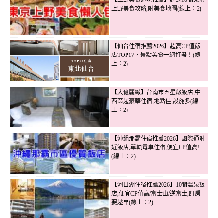
【上野美食必吃推薦】超過10間東京
上野美食攻略,附美食地圖(線上：2)
【仙台住宿推薦2026】超高CP值飯
店TOP17，景點美食一網打盡！(線
上：2)
【大億麗緻】台南市五星級飯店,中
西區超豪華住宿,地點佳,設施多(線
上：2)
【沖繩那霸住宿推薦2026】國際通附
近飯店,單軌電車住宿,便宜CP值高!
(線上：2)
【河口湖住宿推薦2026】10間溫泉飯
店,便宜CP值高/富士山/逆富士,訂房
要趁早(線上：2)