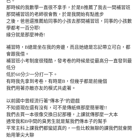
已。
那時候的我數學一直很不拿手，於是B推薦了我去一間補習班
那間補習班的老師很會教，於是我開始有點進步
之後，爸爸還推薦給同事的小孩去那間補習班，同事的小孩數
學都考一百分耶!
緣分就是那麼神奇!
補習時，B總是坐在我的旁邊，而且她總是忘記帶立可白，都
會跟我借。
補習班小考制度很殘酷，發考卷的時候是從最高分一直發到最
低分
低於60分少一分打一下。
有時我先拿到考卷，有時是B，但幾乎都是前幾個
我們用著亦敵亦友的模式共處著。
以前國中曾經流行著"傳本子"的遊戲
不知道現在還有沒有，可不是傳紙條那麼簡單喔!!
我們去買一本很像交換日記那種，上課就傳那麼一大本
通常我和B中間的臭男生就是幫我們傳本子的幫手
平常主科上課我們都蠻認真的，一些比較無聊的課我們就會開
始用筆尖大聊