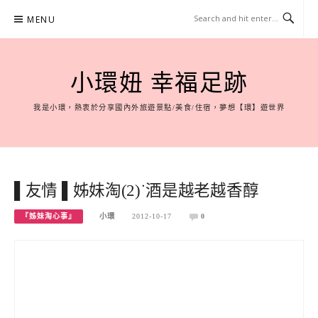
Skip
MENU
to
content
小環妞 幸福足跡
我是小環，熱衷於分享國內外旅遊景點/美食/住宿，夢想【環】遊世界
▌友情 ▌姊妹淘(2)˙酒是越老越香醇
『姊妹淘心事』
小環
2012-10-17
0