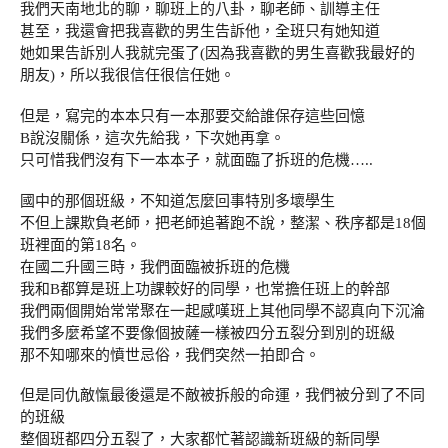
我們天南地北的聊，聊班上的八卦，聊老師、訓導主任
甚至，我還會把我喜歡的男生告訴他，全班只有她知道
她如果告訴別人我就完蛋了(因為我喜歡的男生喜歡我最好的
朋友)，所以我很信任很信任她。
但是，寫完的本本只有一本那要交給誰保存這些回憶
B說沒關係，這次先給我，下次她再拿。
只可惜我們沒有下一本本子，就面臨了拆班的危機…..
國中的那個班級，不知道怎麼回事特別多壞學生
不但上課欺負老師，把老師追著跑不說，整潔、秩序都是18個
班裡面的第18名。
在國二升國三時，我們面臨被拆班的危機
我和B都算是班上功課較好的同學，也常擔任班上的幹部
我們兩個開始常常聚在一起感嘆班上其他同學不認真向下沉淪
我們多麼希望不要像個披薩一樣被四分五裂分到別的班級
那不知哪來的憤世忌俗，我們突然一拍即合。
但是同仇敵愾最後還是不敵被拆般的命運，我們被分到了不同
的班級
整個班都四分五裂了，大家都忙著認識新班級的新同學