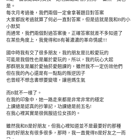
是。
每次月考過後，我們兩個一定會拿著題目對答案
大家都說考過就算了何必一直對答案，但是這就是我和B的小
小默契
而通常，我們兩個對過答案後，正確答案就差不多知道了
在某些角度上，我覺得和B有著濃濃的革命情感!!!
國中時我有交了很多朋友，我的朋友是比較愛玩的
可能是我個性也是屬於愛玩的，所以，我的玩心大起
那群朋友是屬於愛抽菸愛翹課的，雖然我不一定仿效他們
但在我的內心還是有一點點的叛逆因子
也曾經不想念書想要變壞，讓爸媽生氣
而B就不一樣了。
在我的印象中，她一路走來都是非常非常的穩定
上課總是認真的抄筆記，功課總是前五名!
在我心裡其實是很佩服這位女孩的。
雖然我和B是好朋友，但我心裡知道並不是最要好的那種
我的好朋友有很多很多，那時，我一直覺得B是好友之一而