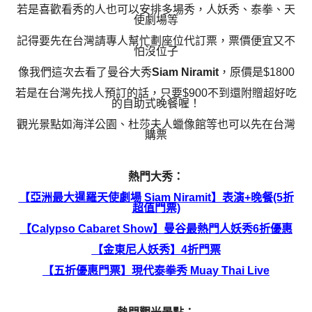
若是喜歡看秀的人也可以安排多場秀，人妖秀、泰拳、天
使劇場等
記得要先在台灣請專人幫忙劃座位代訂票，票價便宜又不
怕沒位子
像我們這次去看了曼谷大秀
Siam Niramit
，原價是$1800
若是在台灣先找人預訂的話，只要$900不到還附贈超好吃
的自助式晚餐喔！
觀光景點如海洋公園、杜莎夫人蠟像館等也可以先在台灣
購票
熱門大秀：
【亞洲最大暹羅天使劇場 Siam Niramit】表演+晚餐(5折
超值門票)
【Calypso Cabaret Show】曼谷最熱門人妖秀6折優惠
【金東尼人妖秀】4折門票
【五折優惠門票】現代泰拳秀 Muay Thai Live