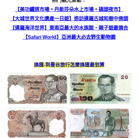
熱門觀光景點：
【美功鐵道市場。丹能莎朵水上市場。碼頭夜市】
【大城世界文化遺產一日遊】造訪暹羅古城和樹中佛頭
【暹羅海洋世界】東南亞最大的水族館・親子遊最適合
【Safari World】亞洲最大必去野生動物園
換匯-到曼谷旅行怎麼換匯最划算