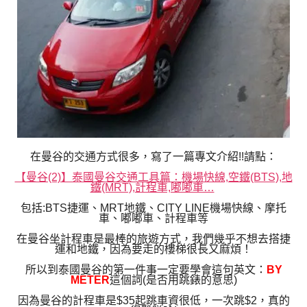
在曼谷的交通方式很多，寫了一篇專文介紹!!請點：
【曼谷(2)】泰國曼谷交通工具篇：機場快線,空鐵(BTS),地
鐵(MRT),計程車,嘟嘟車…
包括:BTS捷運、MRT地鐵、CITY LINE機場快線、摩托
車、嘟嘟車、計程車等
在曼谷坐計程車是最棒的旅遊方式，我們幾乎不想去搭捷
運和地鐵，
因為要走的樓梯很長又麻煩！
所以到泰國曼谷的第一件事一定要學會這句英文：
BY
METER
這個詞(是否用跳錶的意思)
因為曼谷的計程車是$35起跳車資很低，一次跳$2，真的