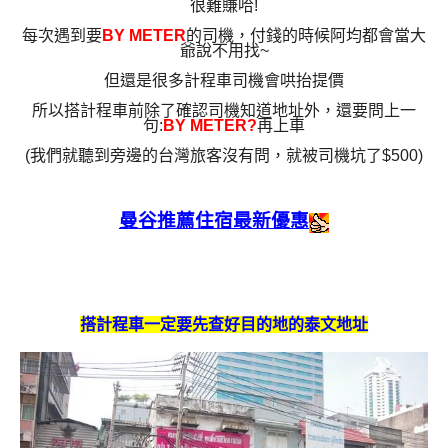
很難賺哈!
每次遇到要
BY METER
的司機，付錢的時候阿均都會當大
爺說不用找~
但還是很多計程車司機會哄抬提價
所以搭計程車前除了確認司機知道地址外，還要問上一
句:
BY METER?
再上車
(我們就聽到旁邊的台灣旅客沒有問，就被司機坑了$500)
曼谷推薦住宿最新優惠
搭計程車一定要先查好目的地的泰文地址