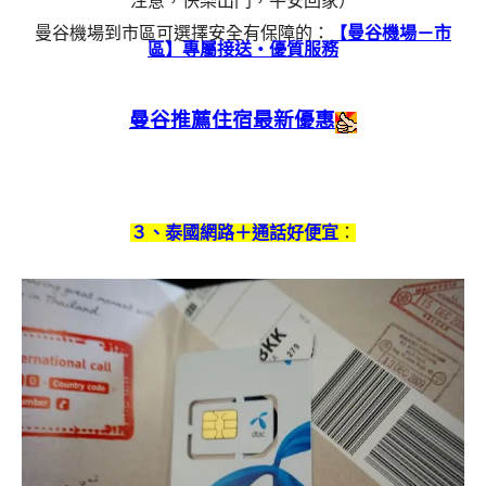
注意，快樂出門，平安回家）
曼谷機場到市區可選擇安全有保障的：
【曼谷機場－市
區】專屬接送・優質服務
曼谷推薦住宿最新優惠
３、泰國網路＋通話好便宜
：