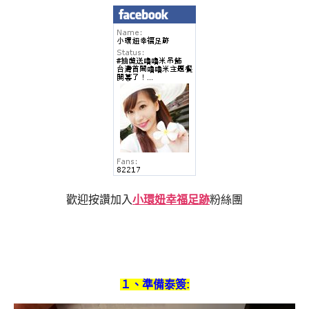
歡迎按讚加入
小環妞幸福足跡
粉絲團
１、準備泰簽: