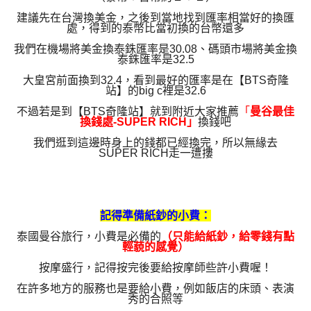
建議先在台灣換美金，之後
到當地找到匯率相當好的換匯
處，得到的泰幣比當初換的台幣還多
我們在機場將美金換泰銖匯率是30.08、
碼頭市場將美金換
泰銖匯率是32.5
大皇宮前面換到32.4，看到最好的匯率是在【BTS奇隆
站】的big c裡是32.6
不過若是到
【BTS奇隆站】就到附近大家推薦
「
曼谷最佳
換錢處-SUPER RICH」
換錢吧
我們逛到這邊時身上的錢都已經換完，所以無緣去
SUPER RICH走一遭摟
記得準備紙鈔的小費：
泰國曼谷旅行，小費是必備的
（只能給紙鈔，給零錢有點
輕藐的感覺）
按摩盛行，記得按完後要給按摩師些許小費喔！
在許多地方的服務也是要給小費，例如飯店的床頭、表演
秀的合照等