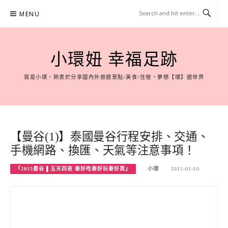
Skip
MENU
to
content
小環妞 幸福足跡
我是小環，熱衷於分享國內外旅遊景點/美食/住宿，夢想【環】遊世界
【曼谷(1)】泰國曼谷行程安排、交通、
手機網路、換匯、天氣等注意事項！
『2015曼谷 ▌五天四夜 泰好吃泰好玩泰好買』
小環
2015-01-10