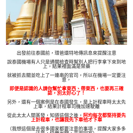
出發前往泰國前，環爸還特地傳訊息來提醒注意
說泰國機場有人只是通關檢查時幫別人把行李拿下來到地
上，結果裡面滿是禁藥
就被抓去關並吃上了一連串的官司，所以在機場一定要注
意，
即便是認識的人請你幫忙拿東西、帶東西，也要再三確
認，別太好心了！
另外，還有一個案例是在泰國發生，是上計程車時太太先
上車，結果計程車司機加速駛離
從此太太人間蒸發，知道這個之後，
阿均每次都堅持要先
上計程車，也讓我先下車他才下車
（我想這個是去很多國家都要注意的事項，提醒大家多多