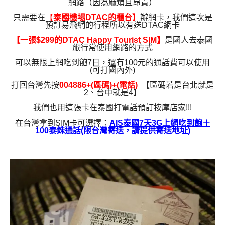
網路（因為麻煩且昂貴）
只需要在
【
泰國機場DTAC的櫃台】
辦網卡，我們這次是
預訂易飛網的行程所以有送DTAC網卡
【一張$299的DTAC Happy Tourist SIM】
是國人去泰國
旅行常使用網路的方式
可以無限上網吃到飽7日，
還有100元的通話費可以使用
(可打國內外)
打回台灣先按
004886+(區碼)+(電話)
【區碼若是台北就是
2、台中就是4】
我們也用這張卡在泰國打電話預訂按摩店家!!!
在台灣拿到SIM卡可選擇：
AIS泰國7天3G上網吃到飽＋
100泰銖通話(限台灣寄送，請提供寄送地址)