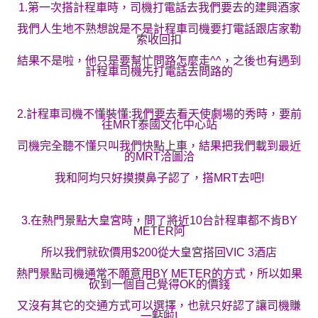
1.第一次搭計程車時，司機打電話去我們要去的建興酒家
我們人生地不熟想說是不是計程車司機要打電話跟店家勒
索收回扣
結果不是啦，他只是要幫忙問路怎麼走^^，之後也有遇到
計程車司機先打電話去問路的
2.計程車司機不懂裝懂:我們要去看天使劇場的秀時，要前
往MRT泰國文化中心站
司機完全聽不懂只叫我們快點上車，結果把我們載到最近
的MRT洽圖洽
我和阿均只好摸摸鼻子認了，搭MRT去吧!
3.在熱門景點大皇宮時，問了將近10台計程車都不肯BY
METER阿
所以我們就砍價用$200從大皇宮搭回VIC 3酒店
熱門景點司機通常不願意用BY METER的方式，所以如果
砍到一個自己覺得OK的價錢
又沒有其它的交通方式可以選擇，也就只好認了讓司機賺
一點啦!