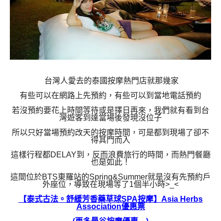
台灣人愛去的泰國按摩熱門店就那幾家
有些可以在網路上先預約，有些可以到當地電話預約
若沒預約要花上時間等待或是擇日再來，我們就有看到台
灣遊客到達當場後發現沒位子
所以只好當場預約改天的按摩時間，可是都到現場了卻不
得其門而入
這樣行程都DELAY到
，反而浪費旅行的時間，而熱門餐廳
也是如此！
這間位於BTS東羅站的Spring&Summer就是沒有先預約戶
外座位，導致在現場等了1個半小時>_<
【泰式古法。舒緩芳香藥草球SPA按摩】Asia Herbs
Association優惠票