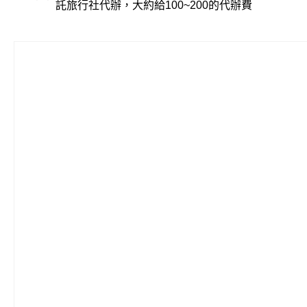
託旅行社代辦，大約給100~200的代辦費