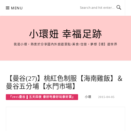
Skip
MENU
to
content
小環妞 幸福足跡
我是小環，熱衷於分享國內外旅遊景點/美食/住宿，夢想【環】遊世界
【曼谷(27)】桃紅色制服【海南雞飯】＆
曼谷五分埔【水門市場】
『2015曼谷 ▌五天四夜 泰好吃泰好玩泰好買』
小環
2015-04-05