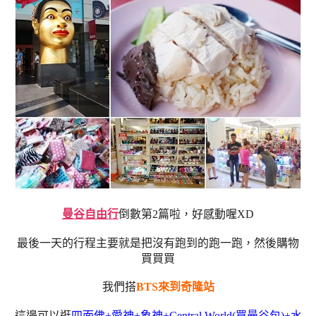
曼谷自由行
倒數第2篇啦，好感動喔XD
最後一天的行程主要就是把沒有跑到的跑一跑，然後購物
買買買
我們搭
BTS來到奇隆站
這邊可以逛
四面佛+愛神+象神+Central World(買曼谷包)+水