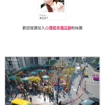
歡迎按讚加入
小環妞幸福足跡
粉絲團