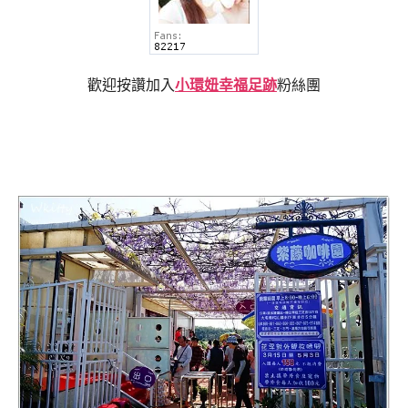
歡迎按讚加入
小環妞幸福足跡
粉絲團