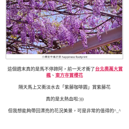
這個週末真的是馬不停蹄阿，前一天才衝了
台北奧萬大賞
楓
、
東方寺賞櫻花
隔天馬上又衝淡水去「紫藤咖啡園」賞紫藤花
真的是太熱血啦:)))
但我想能夠帶回漂亮的花況美景，可是非常的值得的^_^