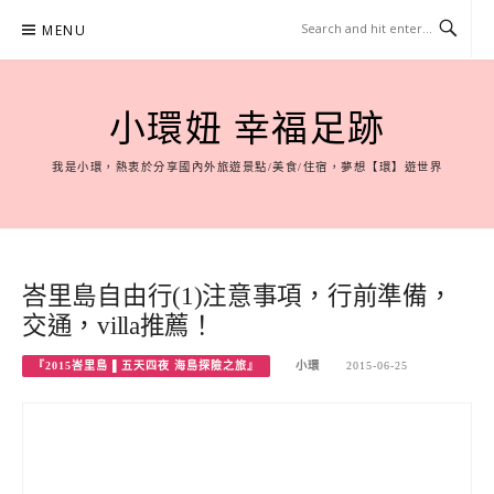
Skip
MENU
to
content
小環妞 幸福足跡
我是小環，熱衷於分享國內外旅遊景點/美食/住宿，夢想【環】遊世界
峇里島自由行(1)注意事項，行前準備，
交通，villa推薦！
『2015峇里島 ▌五天四夜 海島探險之旅』
小環
2015-06-25