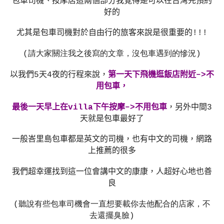
包車司機、按摩店這兩個部分我覺得是可以在台灣先預約
好的
尤其是包車司機對於自由行的旅客來說是很重要的
!!!
(請大家關注我之後寫的文章，沒包車遇到的慘況
)
以我們
5
天
4
夜的行程來說，
第一天下飛機逛飯店附近
–>
不
用包車，
最後一天早上在
villa
下午按摩
–>
不用包車
，另外中間
3
天就是包車最好了
一般峇里島包車都是英文的司機，也有中文的司機，網路
上推薦的很多
我們超幸運找到這一位會講中文的康康，人超好心地也善
良
(聽說有些包車司機會一直想要載你去他配合的店家，不
去還擺臭臉
)