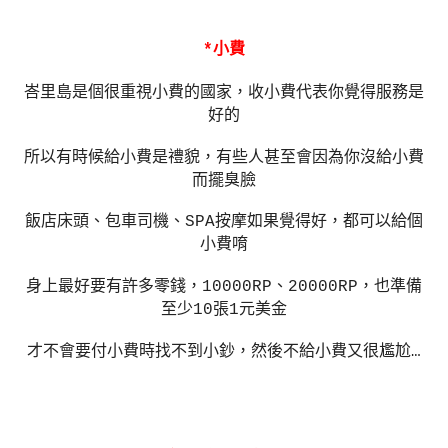
*
小費
峇里島是個很重視小費的國家，收小費代表你覺得服務是
好的
所以有時候給小費是禮貌，有些人甚至會因為你沒給小費
而擺臭臉
飯店床頭、包車司機、
SPA
按摩如果覺得好，都可以給個
小費唷
身上最好要有許多零錢，
10000RP
、
20000RP
，也準備
至少
10
張
1
元美金
才不會要付小費時找不到小鈔，然後不給小費又很尷尬
…