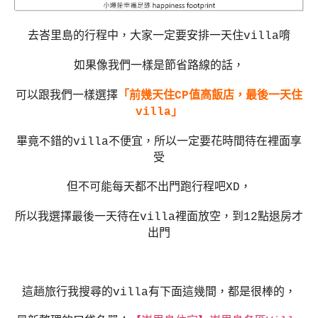
去峇里島的行程中，大家一定要安排一天住
villa
唷
如果像我們一樣是節省路線的話，
可以跟我們一樣選擇
「前幾天住
CP
值高飯店，最後一天住
villa
」
畢竟不錯的
villa
不便宜，所以一定要花時間待在裡面享
受
但不可能每天都不出門跑行程吧
XD
，
所以我選擇最後一天待在
villa
裡面放空，到
12
點退房才
出門
這趟旅行我搜尋的
villa
有下面這幾間，都是很棒的，