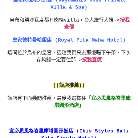
烏布肉桂私人别墅 (Kayumanis Ubud Private
Villa & Spa)
烏布和努沙瓦度都有肉桂villa，台人旅行大推->
按我
查價
皇家彼特曼哈飯店 (Royal Pita Maha Hotel)
這間位於烏布的皇宮，這趟我們只去那邊喝下午茶，下次
存夠錢一定要住那->
按我查價
((飯店推薦))
飯店有下面幾間推薦，最後我選擇住
「宜必思風格峇里庫
塔圓形酒店」
宜必思風格峇里庫塔圓形飯店 (Ibis Styles Bali