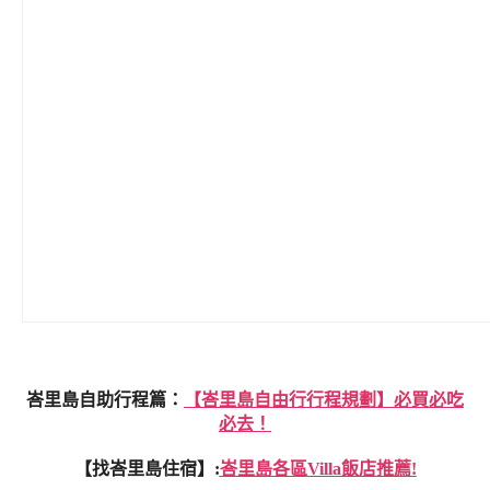
峇里島自助行程篇：
【峇里島自由行行程規劃】必買必吃
必去！
【找峇里島住宿】:
峇里島各區Villa飯店推薦!