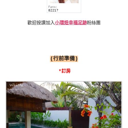
歡迎按讚加入
小環妞幸福足跡
粉絲團
(
行前準備
)
*
訂房