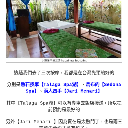
這趟我們去了三次按摩，我都是在台灣先預約好的
分別是
熱石按摩【
Talaga Spa
湖】
、
烏布的【
Sedona
Spa
】
、
兩人四手【
Jari Menari
】
其中【
Talaga Spa
湖】可以有專車去飯店接送，所以提
前預約是最好的
另外【
Jari Menari
】因為實在是太熱門了，也是兩三