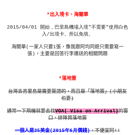
*
出入境卡、海關單
2015/04/01 開始，巴里島機場入境
"
不需要
"
使用白色
入
/
出境卡。所以免填。
海關單
(
一家人只要
1
張，像我跟阿均同遊只需要寫一
張
)
，主要是回答行李運送的相關問題
*
落地簽
台灣去峇里島是需要簽證的，而且是「落地簽」
(
小朋友
也要
)
通常一下飛機就要去找
VOA( Visa on Arrival)
的窗
口，排隊買落地簽
一個人是
35
美金
(2015年6月
價錢
)
，不便宜阿
!!