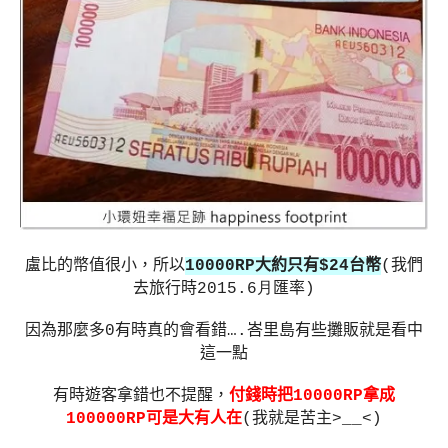
盧比的幣值很小，所以
10000RP
大約只有
$24
台幣
(
我們
去旅行時
2015.6月
匯率
)
因為那麼多
0
有時真的會看錯
….
峇里島有些攤販就是看中
這一點
有時遊客拿錯也不提醒，
付錢時把
10000RP
拿成
100000RP
可是大有人在
(
我就是苦主
>__<)