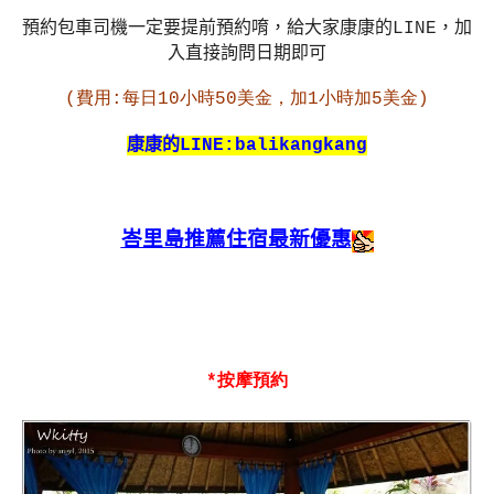
預約包車司機一定要提前預約唷，給大家康康的
LINE
，加
入直接詢問日期即可
(費用
:
每日
10
小時
50
美金，加
1
小時加
5
美金
)
康康的
LINE:balikangkang
峇里島推薦住宿最新優惠
*按摩預約