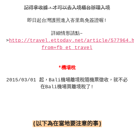
記得拿收據，才可以去入境櫃台辦理入境
即日起台灣護照進入峇里島免簽證喔!
詳細情形請點–
>
http://travel.ettoday.net/article/577964.
from=fb_et_travel
*機場稅
2015/03/01
起，
Bali
機場離境稅隨機票徵收，就不必
在
Bali
機場買離境稅了
!
(以下為
在當地要注意的事
)