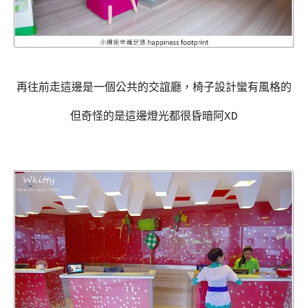
再往前走這邊是一個公共的交誼廳，椅子設計蠻有風格的
但奇怪的是這邊燈光都很昏暗阿XD