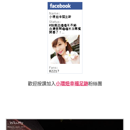
歡迎按讚加入
小環妞幸福足跡
粉絲團