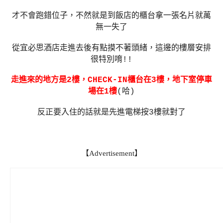
才不會跑錯位子，不然就是到飯店的櫃台拿一張名片就萬
無一失了
從宜必思酒店走進去後有點摸不著頭緒，這邊的樓層安排
很特別唷!!
走進來的地方是2樓，CHECK-IN櫃台在3樓，地下室停車
場在1樓
(哈)
反正要入住的話就是先進電梯按3樓就對了
【Advertisement】