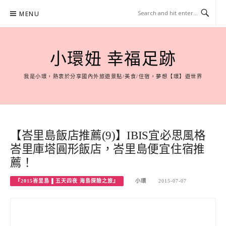
Skip
MENU
to
content
小環妞 幸福足跡
我是小環，熱衷於分享國內外旅遊景點/美食/住宿，夢想【環】遊世界
【峇里島飯店推薦(9)】IBIS宜必思風格
峇里庫塔圓形飯店，峇里島便宜住宿推
薦！
『2015峇里島 ▌五天四夜 海島探險之旅』
小環
2015-07-07