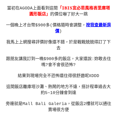
當初在AGODA上面看到這間
「IBIS宜必思風格峇里庫塔
圓形飯店」
的價位嚇了好大一跳
一個晚上才台幣$900多(價格隨時會調整，
按我查最新房
價
)
我馬上上網搜尋評價好像還不錯，於是戰戰兢兢得訂了下
去
跟朋友講我訂到一晚$900多的飯店，大家還說:妳敢去住
嗎?會不會很恐怖?
結果到現場完全不恐怖還住得很舒適呢XDDD
這間飯店離庫塔沙灘、熱鬧的地方不遠，搭計程車過去大
約5~10分鐘會到達
旁邊就是Mall Bali Galeria，從飯店2樓就可以通往
賣場很方便