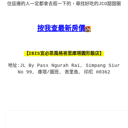
住這邊的人一定都會去逛一下的，尋找好吃的JCO甜甜圈
按我查最新房價
【IBIS宜必思風格峇里庫塔圓形飯店】
地址:JL By Pass Ngurah Rai, Simpang Siur
No 99, 庫塔/圖班, 峇里島, 印尼 80362