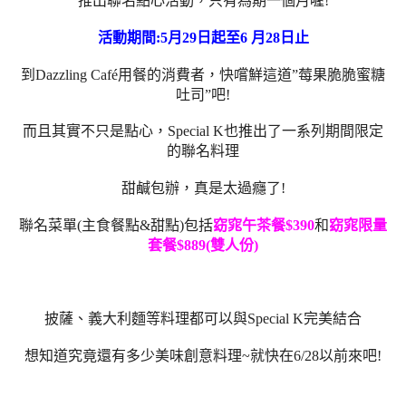
推出聯名點心活動，只有為期一個月喔!
活動期間:5月29日起至6 月28日止
到Dazzling Café用餐的消費者，快嚐鮮這道”莓果脆脆蜜糖
吐司”吧!
而且其實不只是點心，Special K也推出了一系列期間限定
的聯名料理
甜鹹包辦，真是太過癮了!
聯名菜單(主食餐點&甜點)包括
窈窕午茶餐$390
和
窈窕限量
套餐$889(雙人份)
披薩、義大利麵等料理都可以與Special K完美結合
想知道究竟還有多少美味創意料理~就快在6/28以前來吧!