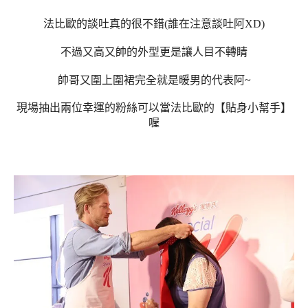
法比歐的談吐真的很不錯(誰在注意談吐阿XD)
不過又高又帥的外型更是讓人目不轉睛
帥哥又圍上圍裙完全就是暖男的代表阿~
現場抽出兩位幸運的粉絲可以當法比歐的【貼身小幫手】
喔