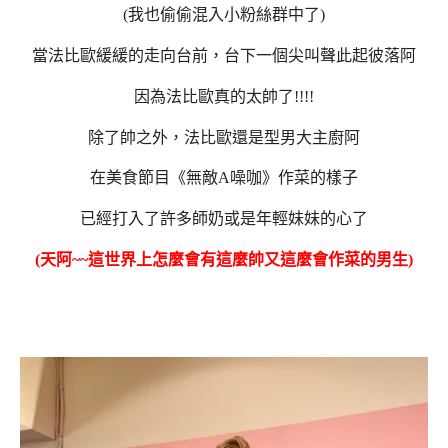
(我也偷偷混入小粉絲群中了)
當法比歐緩緩的走向台前，台下一個尖叫聲此起彼落阿
因為法比歐真的太帥了!!!!
除了帥之外，法比歐還是型男大主廚阿
在美食節目《無敵A噪咖》作菜的樣子
已經打入了許多師奶或是年輕妹妹的心了
(天阿~~這世界上怎麼會有這麼帥又這麼會作菜的男生)