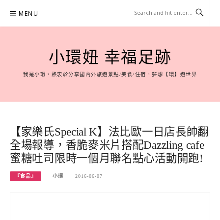
Skip
MENU
to
content
小環妞 幸福足跡
我是小環，熱衷於分享國內外旅遊景點/美食/住宿，夢想【環】遊世界
【家樂氏Special K】法比歐一日店長帥翻
全場報導，香脆麥米片搭配Dazzling cafe
蜜糖吐司限時一個月聯名點心活動開跑!
『食品』
小環
2016-06-07