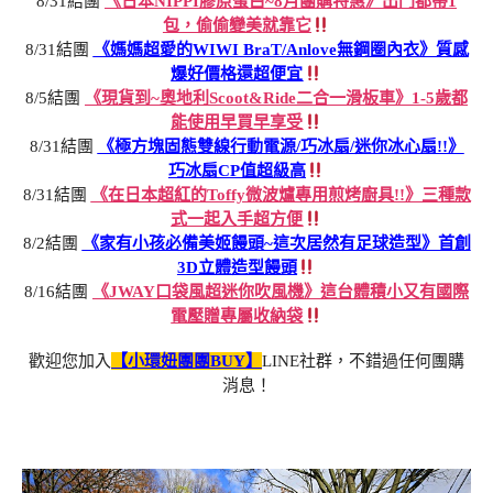
8/31結團
《日本NIPPI膠原蛋白~8月團購特惠》出門都帶1
包，偷偷變美就靠它
8/31結團
《媽媽超愛的WIWI BraT/Anlove無鋼圈內衣》質感
爆好價格還超便宜
8/5結團
《現貨到~奧地利Scoot&Ride二合一滑板車》1-5歲都
能使用早買早享受
8/31結團
《極方塊固態雙線行動電源/巧冰扇/迷你冰心扇!!》
巧冰扇CP值超級高
8/31結團
《在日本超紅的Toffy微波爐專用煎烤廚具!!》三種款
式一起入手超方便
8/2結團
《家有小孩必備美姬饅頭~這次居然有足球造型》首創
3D立體造型饅頭
8/16結團
《JWAY口袋風超迷你吹風機》這台體積小又有國際
電壓贈專屬收納袋
歡迎您加入
【小環妞團團BUY】
LINE社群，不錯過任何團購
消息！