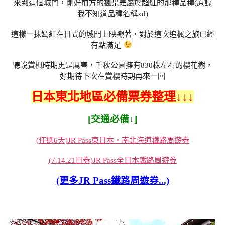
來到這個城門，剛好前方的楓葉是屬於超紅的那種品種(原諒
我不知道品種名稱xd)
這樣一抹嫣紅在日式的城門上映襯著，對於這次追楓之旅已經
有點滿足
聽說賞楓時期更是厲害，千秋公園擁有830株左右的櫻花樹，
好期待下次在賞櫻時期再來一回
日本東北地區必備票券整理↓↓↓
[交通必備↓]
(任選6天)JR Pass東日本・南北海道鐵路周遊券
(7.14.21日券)JR Pass全日本鐵路周遊券
(更多JR Pass鐵路周遊券...)