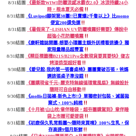
8/31結團
《最新款WIWI防曬涼感冰霸衣2.0》冰涼持續24小
時，根本夏天必備
8/31結團
《Luvipod腳架第38團!!已賣爆2千隻以上》比momo
便宜200還免運
8/31結團
《暑假來了~LISHAN UV防曬噴霧好需要》傳說中
超強小花防曬噴霧
9/30結團
《康軒雜誌開團-想要小環團主額外送禮看這邊!》獨
家限量贈品超豐富
8/31結團
《精臣標籤機B21S/B21Pro全數現貨要買要快》復古
烤漆造型超好看
9/30結團
《愛兒館-我的第一張書桌椅》團團賣破百張，爸媽
選這張桌子準沒錯
8/31結團
《團購現省千元~麗克特無線循環電風扇》無線設計
隨時可自由移動
9/30結團
《mollis日拋褲-新色上市!!》單獨密封包裝、滅菌拋
棄式、100%純棉
8/31結團
《十月被/山山枕/童伴睡袋，超夯團購駕到》童伴睡
袋上市贈可愛提袋
8/31結團
《初鹿保久乳常態團～隨時來買唷》100%生乳，保
存高達9個月新鮮