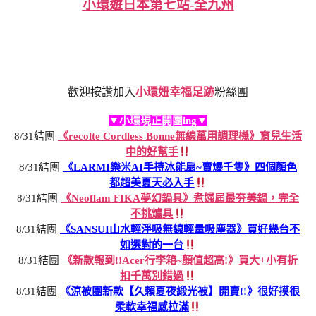
小環遊日本第七站-全九州
歡迎按讚加入
小環妞幸福足跡
粉絲團
▼小環現正開團ing▼
8/31結團
《recolte Cordless Bonne無線萬用調理機》育兒生活
中的好幫手
8/31結團
《LARMI樂米AI手持冰能扇~賣爆千隻》四個顏色
都超美夏天必入手
8/31結團
《Neoflam FIKA夢幻鍋具》煮婦屆最夯美鍋，完全
不挑爐具
8/31結團
《SANSUI山水輕淨吸無線輕量吸塵器》買好幾台不
如選對的一台
8/31結團
《新款報到!!Acer行李箱~顏值超高!》買大+小有折
扣千萬別錯過
8/31結團
《涼被團新款【久賴夏夜緞光被】開賣!!》很好摸很
柔軟幸福感拉滿