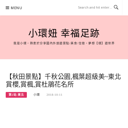
Skip
MENU
to
content
小環妞 幸福足跡
我是小環，熱衷於分享國內外旅遊景點/美食/住宿，夢想【環】遊世界
【秋田景點】千秋公園,楓葉超級美~東北
賞櫻,賞楓,賞杜鵑花名所
第2站-東北
小環
2018-10-11