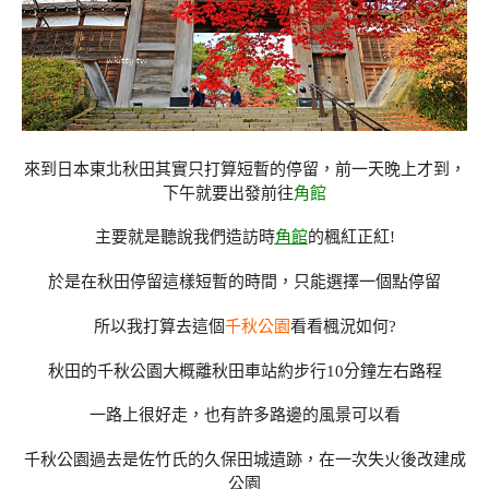
來到日本東北秋田其實只打算短暫的停留，前一天晚上才到，
下午就要出發前往
角館
主要就是聽說我們造訪時
角館
的楓紅正紅!
於是在秋田停留這樣短暫的時間，只能選擇一個點停留
所以我打算去這個
千秋公園
看看楓況如何?
秋田的千秋公園大概離秋田車站約步行10分鐘左右路程
一路上很好走，也有許多路邊的風景可以看
千秋公園過去是佐竹氏的久保田城遺跡，在一次失火後改建成
公園