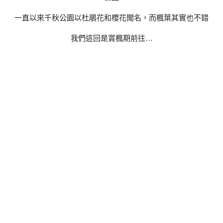
一直以來千秋公園以杜鵑花和櫻花聞名，而楓葉其實也不錯
我們這回是賞楓期前往…