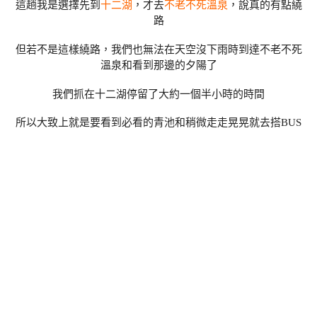
這趟我是選擇先到
十二湖
，才去
不老不死溫泉
，說真的有點繞
路
但若不是這樣繞路，我們也無法在天空沒下雨時到達不老不死
溫泉和看到那邊的夕陽了
我們抓在十二湖停留了大約一個半小時的時間
所以大致上就是要看到必看的青池和稍微走走晃晃就去搭BUS