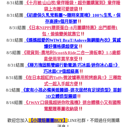
8/31結團
《十月被/山山枕/童伴睡袋，超夯團購駕到》童伴睡
袋上市贈可愛提袋
8/31結團
《初鹿保久乳常態團～隨時來買唷》100%生乳，保
存高達9個月新鮮
8/31結團
《日本NIPPI膠原蛋白~8月團購特惠》出門都帶1
包，偷偷變美就靠它
8/31結團
《媽媽超愛的WIWI BraT/Anlove無鋼圈內衣》質感
爆好價格還超便宜
8/5結團
《現貨到~奧地利Scoot&Ride二合一滑板車》1-5歲都
能使用早買早享受
8/31結團
《極方塊固態雙線行動電源/巧冰扇/迷你冰心扇!!》
巧冰扇CP值超級高
8/31結團
《在日本超紅的Toffy微波爐專用煎烤廚具!!》三種款
式一起入手超方便
8/2結團
《家有小孩必備美姬饅頭~這次居然有足球造型》首創
3D立體造型饅頭
8/16結團
《JWAY口袋風超迷你吹風機》這台體積小又有國際
電壓贈專屬收納袋
歡迎您加入
【小環妞團團BUY】
LINE社群，不錯過任何團購
消息！