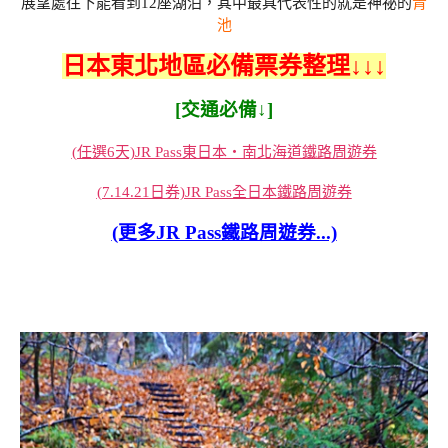
展望處往下能看到12座湖泊，其中最具代表性的就是神祕的
青
池
日本東北地區必備票券整理↓↓↓
[交通必備↓]
(任選6天)JR Pass東日本・南北海道鐵路周遊券
(7.14.21日券)JR Pass全日本鐵路周遊券
(更多JR Pass鐵路周遊券...)