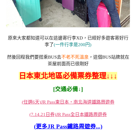
原來大家都知道可以在這邊寄行李XD，已經好多遊客寄好行
李了
(一件行李是200円)
然後回程我們要搭乘BUS去
不老不死溫泉
，這個BUS站牌就在
茶屋前面而已很剛好
日本東北地區必備票券整理↓↓↓
[交通必備↓]
(任選6天)JR Pass東日本・南北海道鐵路周遊券
(7.14.21日券)JR Pass全日本鐵路周遊券
(更多JR Pass鐵路周遊券...)