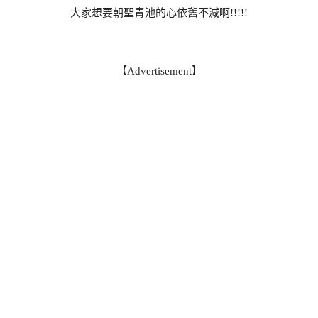
大家想要朝聖青池的心依舊不減啊!!!!!
【Advertisement】