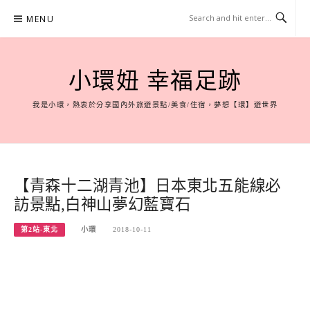
Skip
MENU
to
content
小環妞 幸福足跡
我是小環，熱衷於分享國內外旅遊景點/美食/住宿，夢想【環】遊世界
【青森十二湖青池】日本東北五能線必
訪景點,白神山夢幻藍寶石
第2站-東北
小環
2018-10-11