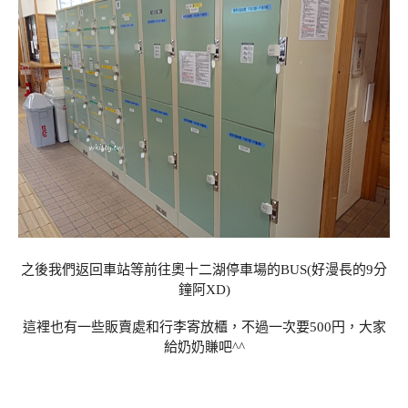
之後我們返回車站等前往奧十二湖停車場的BUS(好漫長的9分
鐘阿XD)
這裡也有一些販賣處和行李寄放櫃，不過一次要500円，大家
給奶奶賺吧^^