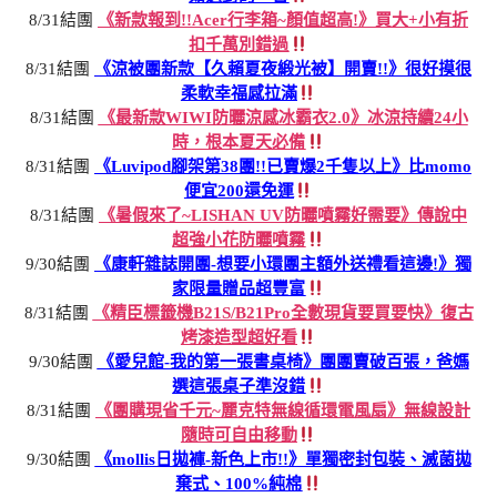
8/31結團
《新款報到!!Acer行李箱~顏值超高!》買大+小有折
扣千萬別錯過
8/31結團
《涼被團新款【久賴夏夜緞光被】開賣!!》很好摸很
柔軟幸福感拉滿
8/31結團
《最新款WIWI防曬涼感冰霸衣2.0》冰涼持續24小
時，根本夏天必備
8/31結團
《Luvipod腳架第38團!!已賣爆2千隻以上》比momo
便宜200還免運
8/31結團
《暑假來了~LISHAN UV防曬噴霧好需要》傳說中
超強小花防曬噴霧
9/30結團
《康軒雜誌開團-想要小環團主額外送禮看這邊!》獨
家限量贈品超豐富
8/31結團
《精臣標籤機B21S/B21Pro全數現貨要買要快》復古
烤漆造型超好看
9/30結團
《愛兒館-我的第一張書桌椅》團團賣破百張，爸媽
選這張桌子準沒錯
8/31結團
《團購現省千元~麗克特無線循環電風扇》無線設計
隨時可自由移動
9/30結團
《mollis日拋褲-新色上市!!》單獨密封包裝、滅菌拋
棄式、100%純棉