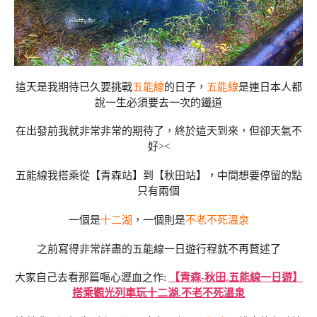
這天是我期待已久要挑戰
五能線
的日子，
五能線
是連日本人都
說一生必須要去一次的鐵道
在出發前我就非常非常的期待了，終於這天到來，但卻天氣不
好><
五能線我搭乘從【青森站】到【秋田站】，中間想要停留的點
只有兩個
一個是
十二湖
，一個則是
不老不死溫泉
之前寫得非常詳盡的五能線一日遊行程就不再贅述了
大家自己去看那篇嘔心瀝血之作:
【青森-秋田.五能線一日遊】
搭乘觀光列車玩十二湖.不老不死溫泉