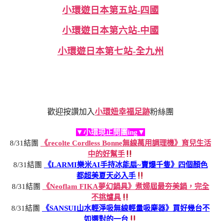
小環遊日本第五站-四國
小環遊日本第六站-中國
小環遊日本第七站-全九州
歡迎按讚加入
小環妞幸福足跡
粉絲團
▼小環現正開團ing▼
8/31結團
《recolte Cordless Bonne無線萬用調理機》育兒生活
中的好幫手
8/31結團
《LARMI樂米AI手持冰能扇~賣爆千隻》四個顏色
都超美夏天必入手
8/31結團
《Neoflam FIKA夢幻鍋具》煮婦屆最夯美鍋，完全
不挑爐具
8/31結團
《SANSUI山水輕淨吸無線輕量吸塵器》買好幾台不
如選對的一台