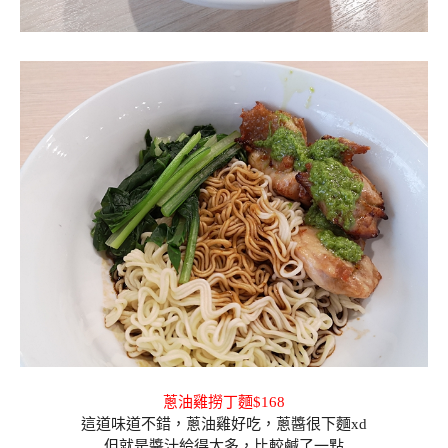
蔥油雞撈丁麵$168
這道味道不錯，蔥油雞好吃，蔥醬很下麵xd
但就是醬汁給得太多，比較鹹了一點