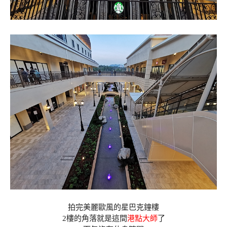
拍完美麗歐風的星巴克鐘樓
2樓的角落就是這間
港點大師
了