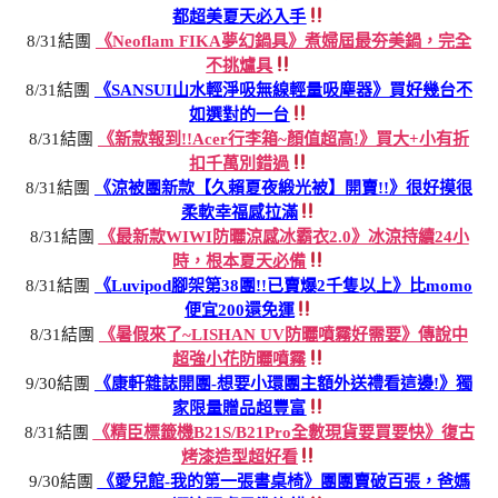
都超美夏天必入手
8/31結團
《Neoflam FIKA夢幻鍋具》煮婦屆最夯美鍋，完全
不挑爐具
8/31結團
《SANSUI山水輕淨吸無線輕量吸塵器》買好幾台不
如選對的一台
8/31結團
《新款報到!!Acer行李箱~顏值超高!》買大+小有折
扣千萬別錯過
8/31結團
《涼被團新款【久賴夏夜緞光被】開賣!!》很好摸很
柔軟幸福感拉滿
8/31結團
《最新款WIWI防曬涼感冰霸衣2.0》冰涼持續24小
時，根本夏天必備
8/31結團
《Luvipod腳架第38團!!已賣爆2千隻以上》比momo
便宜200還免運
8/31結團
《暑假來了~LISHAN UV防曬噴霧好需要》傳說中
超強小花防曬噴霧
9/30結團
《康軒雜誌開團-想要小環團主額外送禮看這邊!》獨
家限量贈品超豐富
8/31結團
《精臣標籤機B21S/B21Pro全數現貨要買要快》復古
烤漆造型超好看
9/30結團
《愛兒館-我的第一張書桌椅》團團賣破百張，爸媽