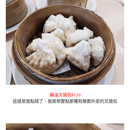
蠔油叉燒包$120
這道是我點錯了，我是想要點那種有酥脆外皮的叉燒包