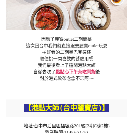
因應了麗寶outlet二期開幕
這次回台中我們就直接跑去麗寶outlet玩耍
拍好看的二期星巴克鐘樓
順便挑一間喜歡的餐廳用餐
我們最後看上了這間港點大師
自從去吃了
點點心下午茶吃到飽
後
對於港式飲茶念念不忘阿~~
【港點大師(台中麗寶店)】
地址:台中市后里區福容路201號(2期C棟2樓)
營業時間:11:00~21:30