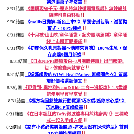
選這張桌子準沒錯
8/31結團
《團購現省千元~麗克特無線循環電風扇》無線設計
隨時可自由移動
9/30結團
《mollis日拋褲-新色上市!!》單獨密封包裝、滅菌拋
棄式、100%純棉
8/31結團
《十月被/山山枕/童伴睡袋，超夯團購駕到》童伴睡
袋上市贈可愛提袋
8/31結團
《初鹿保久乳常態團～隨時來買唷》100%生乳，保
存高達9個月新鮮
8/31結團
《日本NIPPI膠原蛋白~8月團購特惠》出門都帶1
包，偷偷變美就靠它
8/31結團
《媽媽超愛的WIWI BraT/Anlove無鋼圈內衣》質感
爆好價格還超便宜
8/5結團
《現貨到~奧地利Scoot&Ride二合一滑板車》1-5歲都
能使用早買早享受
8/31結團
《極方塊固態雙線行動電源/巧冰扇/迷你冰心扇!!》
巧冰扇CP值超級高
8/31結團
《在日本超紅的Toffy微波爐專用煎烤廚具!!》三種款
式一起入手超方便
8/2結團
《家有小孩必備美姬饅頭~這次居然有足球造型》首創
3D立體造型饅頭