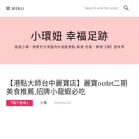
Skip
MENU
to
content
小環妞 幸福足跡
我是小環，熱衷於分享國內外旅遊景點/美食/住宿，夢想【環】遊世界
【港點大師台中麗寶店】麗寶outlet二期
美食推薦,招牌小龍蝦必吃
『玩♡台中』
小環
2020-03-07