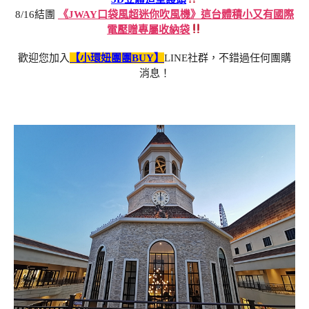
8/16結團
《JWAY口袋風超迷你吹風機》這台體積小又有國際
電壓贈專屬收納袋
歡迎您加入
【小環妞團團BUY】
LINE社群，不錯過任何團購
消息！