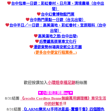
台中包車一日遊：彩虹眷村、日月潭、清境農場（台中出
發）
台中幻覺博物館門票
台中熱門景點一日遊（台北出發）
台中半日／一日遊：高美濕地、彩虹眷村、宮原眼科（台中
出發）
高美濕地之旅(台中出發)
后豐鐵馬道單車文化行
漫遊東勢林場與安妮公主花園
(更多台中便宜行程票券...)
歡迎按讚加入
小環妞幸福足跡
粉絲團
▼小環現正開團ing▼
8/31結團
《recolte Cordless Bonne無線萬用調理機》育兒生活
中的好幫手
8/31結團
《LARMI樂米AI手持冰能扇~賣爆千隻》四個顏色