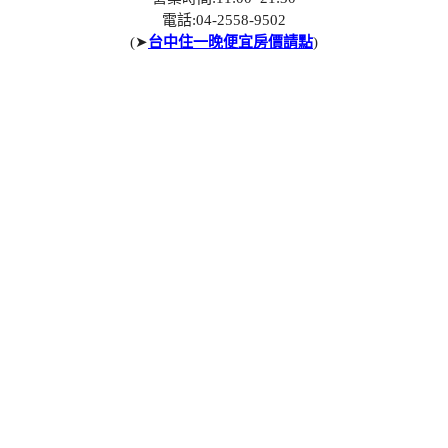
電話:04-2558-9502
(➤
台中住一晚便宜房價請點
)