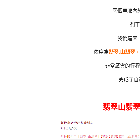
兩個車廂內
列車
我們這天
依序為
翡翠.山翡翠
非常厲害的行程
完成了自
翡翠山翡翠