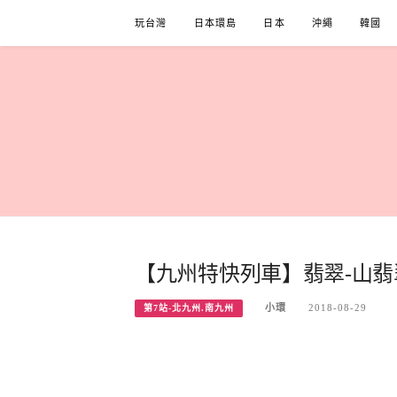
Skip
玩台灣
日本環島
日本
沖繩
韓國
to
content
【九州特快列車】翡翠-山翡翠
小環
2018-08-29
第7站-北九州.南九州