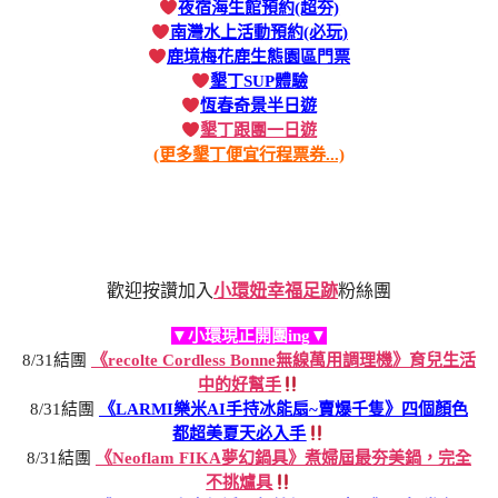
夜宿海生館預約(超夯)
南灣水上活動預約(必玩)
鹿境梅花鹿生態園區門票
墾丁SUP體驗
恆春奇景半日遊
墾丁跟團一日遊
(更多墾丁便宜行程票券...)
歡迎按讚加入
小環妞幸福足跡
粉絲團
▼小環現正開團ing▼
8/31結團
《recolte Cordless Bonne無線萬用調理機》育兒生活
中的好幫手
8/31結團
《LARMI樂米AI手持冰能扇~賣爆千隻》四個顏色
都超美夏天必入手
8/31結團
《Neoflam FIKA夢幻鍋具》煮婦屆最夯美鍋，完全
不挑爐具