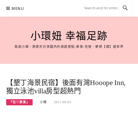
Skip
MENU
to
content
小環妞 幸福足跡
我是小環，熱衷於分享國內外旅遊景點/美食/住宿，夢想【環】遊世界
【墾丁海景民宿】後面有灣Hooope Inn,
獨立泳池villa房型超熱門
『住♡屏東』
小環
2017-09-03