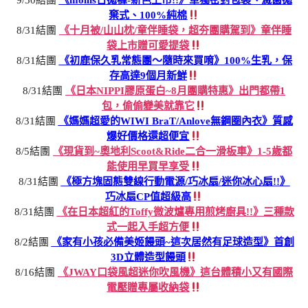
9/30結團
《mollis日拋褲-新色上市!!》單獨密封包裝、滅菌拋
棄式、100%純棉
8/31結團
《十月被/山山枕/童伴睡袋，超夯團購駕到》童伴睡
袋上市贈可愛提袋
8/31結團
《初鹿保久乳常態團～隨時來買唷》100%生乳，保
存高達9個月新鮮
8/31結團
《日本NIPPI膠原蛋白~8月團購特惠》出門都帶1
包，偷偷變美就靠它
8/31結團
《媽媽超愛的WIWI BraT/Anlove無鋼圈內衣》質感
爆好價格還超便宜
8/5結團
《現貨到~奧地利Scoot&Ride二合一滑板車》1-5歲都
能使用早買早享受
8/31結團
《極方塊固態雙線行動電源/巧冰扇/迷你冰心扇!!》
巧冰扇CP值超級高
8/31結團
《在日本超紅的Toffy微波爐專用煎烤廚具!!》三種款
式一起入手超方便
8/2結團
《家有小孩必備美姬饅頭~這次居然有足球造型》首創
3D立體造型饅頭
8/16結團
《JWAY口袋風超迷你吹風機》這台體積小又有國際
電壓贈專屬收納袋