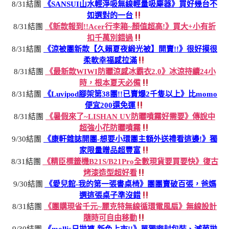
8/31結團
《SANSUI山水輕淨吸無線輕量吸塵器》買好幾台不
如選對的一台
8/31結團
《新款報到!!Acer行李箱~顏值超高!》買大+小有折
扣千萬別錯過
8/31結團
《涼被團新款【久賴夏夜緞光被】開賣!!》很好摸很
柔軟幸福感拉滿
8/31結團
《最新款WIWI防曬涼感冰霸衣2.0》冰涼持續24小
時，根本夏天必備
8/31結團
《Luvipod腳架第38團!!已賣爆2千隻以上》比momo
便宜200還免運
8/31結團
《暑假來了~LISHAN UV防曬噴霧好需要》傳說中
超強小花防曬噴霧
9/30結團
《康軒雜誌開團-想要小環團主額外送禮看這邊!》獨
家限量贈品超豐富
8/31結團
《精臣標籤機B21S/B21Pro全數現貨要買要快》復古
烤漆造型超好看
9/30結團
《愛兒館-我的第一張書桌椅》團團賣破百張，爸媽
選這張桌子準沒錯
8/31結團
《團購現省千元~麗克特無線循環電風扇》無線設計
隨時可自由移動