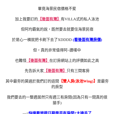
畢竟海景民宿價格不斐
加上我要訂的
【後面有灣】
有VILLA式的私人泳池
但阿均霸氣的說，既然要去就要住海景民宿
於是心一橫就把卡刷下去了XDDDD
(看後面有灣房價)
但，真的非常值得阿~讚嘆中
也難怪
【後面有灣】
在訂房網站上的評價如此之高
先告訴大家
【後面有灣】
只有三間客房
其中最夯的莫過於我們訂的這間
【雙人房(泳池Wing)】
是最夯
的房型
我們要去的一整週居然只有週三有房間(因為只有一間真的很
搶手)
—>
快速看旅遊日期是否有房間?太搶手了