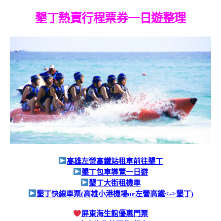
墾丁熱賣行程票券一日遊整理
高雄左營高鐵站租車前往墾丁
墾
丁包車導覽一日遊
墾丁大街租機車
墾丁快線車票(高雄小港機場or左營高鐵<->墾丁)
屏東海生館優惠門票