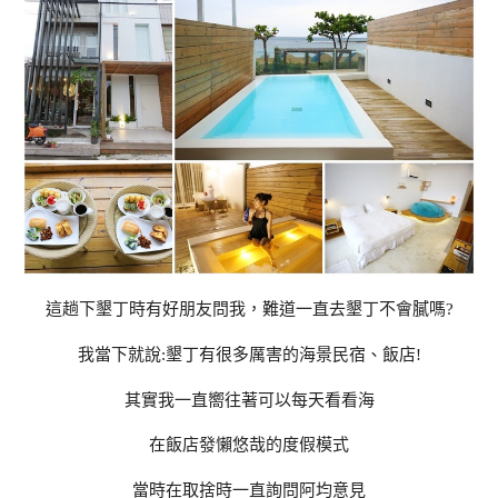
這趟下墾丁時有好朋友問我，難道一直去墾丁不會膩嗎?
我當下就說:墾丁有很多厲害的海景民宿、飯店!
其實我一直嚮往著可以每天看看海
在飯店發懶悠哉的度假模式
當時在取捨時一直詢問阿均意見