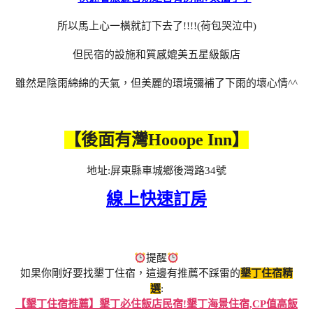
所以馬上心一橫就訂下去了!!!!(荷包哭泣中)
但民宿的設施和質感媲美五星級飯店
雖然是陰雨綿綿的天氣，但美麗的環境彌補了下雨的壞心情^^
【後面有灣Hooope Inn】
地址:屏東縣車城鄉後灣路34號
線上快速訂房
提醒
如果你剛好要找墾丁住宿，這邊有推薦不踩雷的
墾丁住宿精
選
:
【墾丁住宿推薦】墾丁必住飯店民宿!墾丁海景住宿,CP值高飯