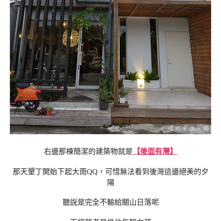
右邊那棟簡潔的建築物就是
【後面有灣】
那天墾丁開始下起大雨QQ，可惜無法看到後灣這邊絕美的夕
陽
聽說是完全不輸給關山日落呢