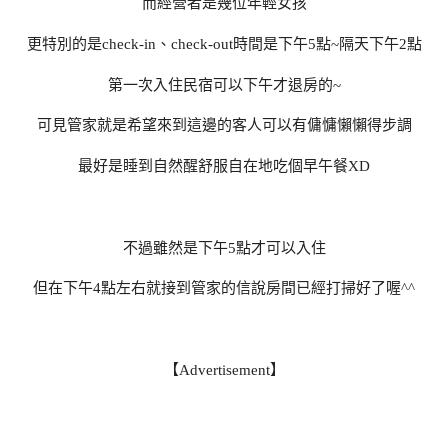
而經營者是幾位年輕女孩
更特別的是check-in、check-out時間是下午5點~隔天下午2點
第一次入住民宿可以下午才退房的~
可見管家就是希望來到這邊的客人可以有傭慵懶懶得步調
最好是睡到自然醒舒服自在地吃個早午餐XD
不過雖然是下午5點才可以入住
但在下午4點左右就接到管家的信說房間已經打掃好了喔^^
【Advertisement】