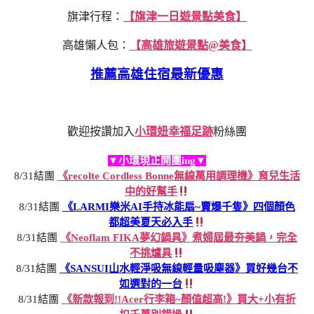
旗津行程：
【旗津一日遊景點美食】
高雄懶人包：
【高雄旅遊景點@美食】
推薦高雄住宿最新優惠
歡迎按讚加入
小環妞幸福足跡
粉絲團
▼小環現正開團ing▼
8/31結團
《recolte Cordless Bonne無線萬用調理機》育兒生活
中的好幫手
8/31結團
《LARMI樂米AI手持冰能扇~賣爆千隻》四個顏色
都超美夏天必入手
8/31結團
《Neoflam FIKA夢幻鍋具》煮婦屆最夯美鍋，完全
不挑爐具
8/31結團
《SANSUI山水輕淨吸無線輕量吸塵器》買好幾台不
如選對的一台
8/31結團
《新款報到!!Acer行李箱~顏值超高!》買大+小有折