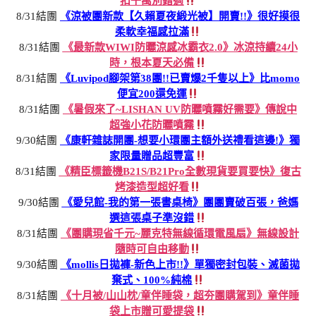
扣千萬別錯過
8/31結團
《涼被團新款【久賴夏夜緞光被】開賣!!》很好摸很
柔軟幸福感拉滿
8/31結團
《最新款WIWI防曬涼感冰霸衣2.0》冰涼持續24小
時，根本夏天必備
8/31結團
《Luvipod腳架第38團!!已賣爆2千隻以上》比momo
便宜200還免運
8/31結團
《暑假來了~LISHAN UV防曬噴霧好需要》傳說中
超強小花防曬噴霧
9/30結團
《康軒雜誌開團-想要小環團主額外送禮看這邊!》獨
家限量贈品超豐富
8/31結團
《精臣標籤機B21S/B21Pro全數現貨要買要快》復古
烤漆造型超好看
9/30結團
《愛兒館-我的第一張書桌椅》團團賣破百張，爸媽
選這張桌子準沒錯
8/31結團
《團購現省千元~麗克特無線循環電風扇》無線設計
隨時可自由移動
9/30結團
《mollis日拋褲-新色上市!!》單獨密封包裝、滅菌拋
棄式、100%純棉
8/31結團
《十月被/山山枕/童伴睡袋，超夯團購駕到》童伴睡
袋上市贈可愛提袋