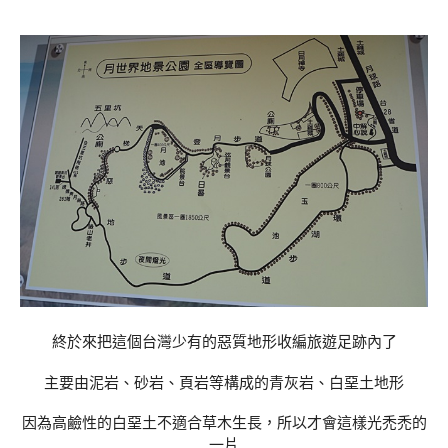
終於來把這個台灣少有的惡質地形收編旅遊足跡內了
主要由泥岩、砂岩、頁岩等構成的青灰岩、白堊土地形
因為高鹼性的白堊土不適合草木生長，所以才會這樣光禿禿的
一片