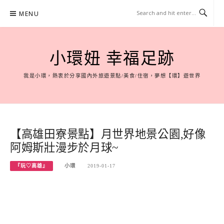
Skip
MENU
to
content
小環妞 幸福足跡
我是小環，熱衷於分享國內外旅遊景點/美食/住宿，夢想【環】遊世界
【高雄田寮景點】月世界地景公園,好像
阿姆斯壯漫步於月球~
『玩♡高雄』
小環
2019-01-17