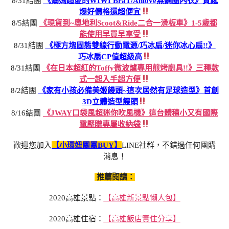
8/31結團
《媽媽超愛的WIWI BraT/Anlove無鋼圈內衣》質感
爆好價格還超便宜
8/5結團
《現貨到~奧地利Scoot&Ride二合一滑板車》1-5歲都
能使用早買早享受
8/31結團
《極方塊固態雙線行動電源/巧冰扇/迷你冰心扇!!》
巧冰扇CP值超級高
8/31結團
《在日本超紅的Toffy微波爐專用煎烤廚具!!》三種款
式一起入手超方便
8/2結團
《家有小孩必備美姬饅頭~這次居然有足球造型》首創
3D立體造型饅頭
8/16結團
《JWAY口袋風超迷你吹風機》這台體積小又有國際
電壓贈專屬收納袋
歡迎您加入
【小環妞團團BUY】
LINE社群，不錯過任何團購
消息！
推薦閱讀：
2020高雄景點：
【高雄新景點懶人包】
2020高雄住宿：
【高雄飯店實住分享】