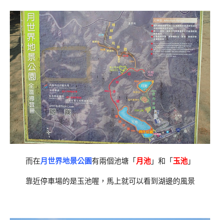
而在
月世界地景公園
有兩個池塘「
月池
」和「
玉池
」
靠近停車場的是玉池喔，馬上就可以看到湖邊的風景