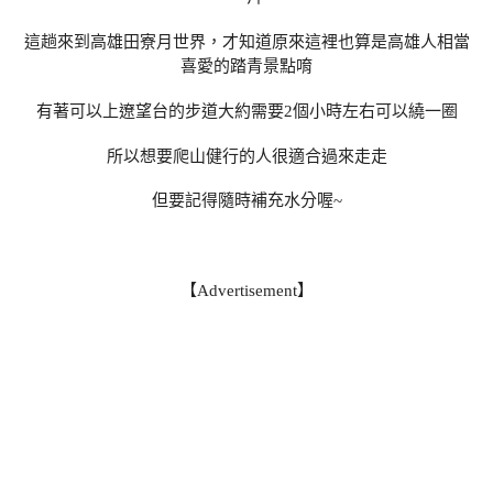
這趟來到高雄田寮月世界，才知道原來這裡也算是高雄人相當
喜愛的踏青景點唷
有著可以上遼望台的步道大約需要2個小時左右可以繞一圈
所以想要爬山健行的人很適合過來走走
但要記得隨時補充水分喔~
【Advertisement】