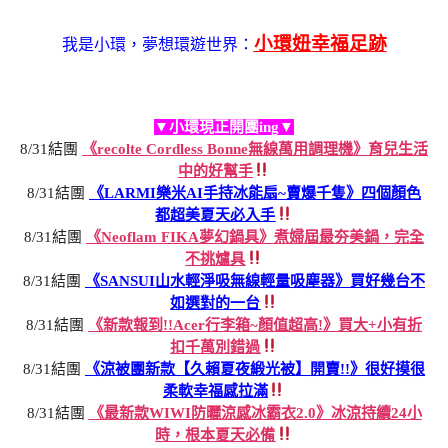
小環妞幸福足跡
我是小環，夢想環遊世界：
▼小環現正開團ing▼
8/31結團
《recolte Cordless Bonne無線萬用調理機》育兒生活
中的好幫手
8/31結團
《LARMI樂米AI手持冰能扇~賣爆千隻》四個顏色
都超美夏天必入手
8/31結團
《Neoflam FIKA夢幻鍋具》煮婦屆最夯美鍋，完全
不挑爐具
8/31結團
《SANSUI山水輕淨吸無線輕量吸塵器》買好幾台不
如選對的一台
8/31結團
《新款報到!!Acer行李箱~顏值超高!》買大+小有折
扣千萬別錯過
8/31結團
《涼被團新款【久賴夏夜緞光被】開賣!!》很好摸很
柔軟幸福感拉滿
8/31結團
《最新款WIWI防曬涼感冰霸衣2.0》冰涼持續24小
時，根本夏天必備