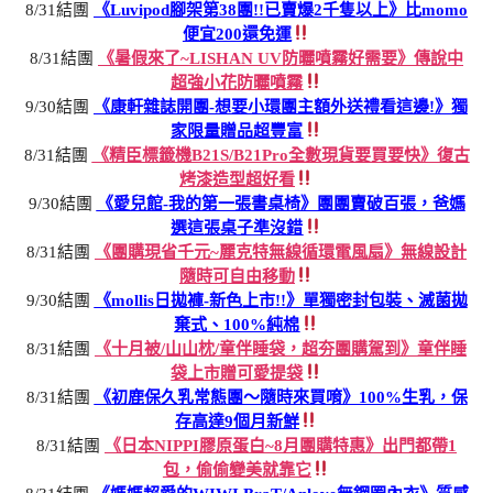
8/31結團
《Luvipod腳架第38團!!已賣爆2千隻以上》比momo
便宜200還免運
8/31結團
《暑假來了~LISHAN UV防曬噴霧好需要》傳說中
超強小花防曬噴霧
9/30結團
《康軒雜誌開團-想要小環團主額外送禮看這邊!》獨
家限量贈品超豐富
8/31結團
《精臣標籤機B21S/B21Pro全數現貨要買要快》復古
烤漆造型超好看
9/30結團
《愛兒館-我的第一張書桌椅》團團賣破百張，爸媽
選這張桌子準沒錯
8/31結團
《團購現省千元~麗克特無線循環電風扇》無線設計
隨時可自由移動
9/30結團
《mollis日拋褲-新色上市!!》單獨密封包裝、滅菌拋
棄式、100%純棉
8/31結團
《十月被/山山枕/童伴睡袋，超夯團購駕到》童伴睡
袋上市贈可愛提袋
8/31結團
《初鹿保久乳常態團～隨時來買唷》100%生乳，保
存高達9個月新鮮
8/31結團
《日本NIPPI膠原蛋白~8月團購特惠》出門都帶1
包，偷偷變美就靠它