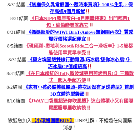
8/31結團
《初鹿保久乳常態團～隨時來買唷》100%生乳，保
存高達9個月新鮮
8/31結團
《日本NIPPI膠原蛋白~8月團購特惠》出門都帶1
包，偷偷變美就靠它
8/31結團
《媽媽超愛的WIWI BraT/Anlove無鋼圈內衣》質感
爆好價格還超便宜
8/5結團
《現貨到~奧地利Scoot&Ride二合一滑板車》1-5歲都
能使用早買早享受
8/31結團
《極方塊固態雙線行動電源/巧冰扇/迷你冰心扇!!》
巧冰扇CP值超級高
8/31結團
《在日本超紅的Toffy微波爐專用煎烤廚具!!》三種款
式一起入手超方便
8/2結團
《家有小孩必備美姬饅頭~這次居然有足球造型》首創
3D立體造型饅頭
8/16結團
《JWAY口袋風超迷你吹風機》這台體積小又有國際
電壓贈專屬收納袋
歡迎您加入
【小環妞團團BUY】
LINE社群，不錯過任何團購
消息！