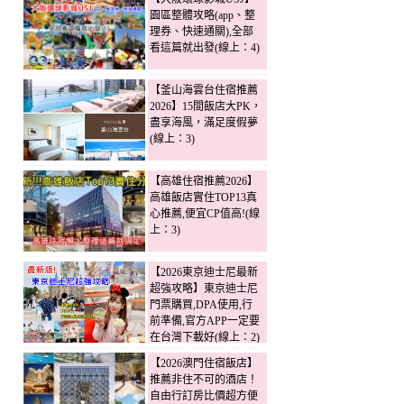
園區整體攻略(app、整
理券、快速通關),全部
看這篇就出發(線上：4)
【釜山海雲台住宿推薦
2026】15間飯店大PK，
盡享海風，滿足度假夢
(線上：3)
【高雄住宿推薦2026】
高雄飯店實住TOP13真
心推薦,便宜CP值高!(線
上：3)
【2026東京迪士尼最新
超強攻略】東京迪士尼
門票購買,DPA使用,行
前準備,官方APP一定要
在台灣下載好(線上：2)
【2026澳門住宿飯店】
推薦非住不可的酒店！
自由行訂房比價超方便