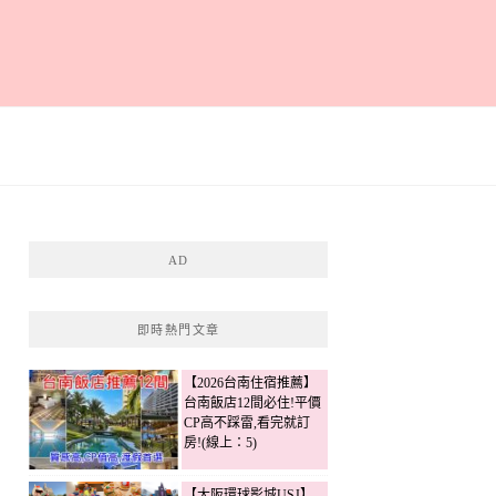
AD
即時熱門文章
【2026台南住宿推薦】
台南飯店12間必住!平價
CP高不踩雷,看完就訂
房!(線上：5)
【大阪環球影城USJ】