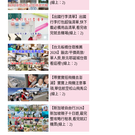
(線上：2)
【出國行李清單】出國
行李打包超強清單,快下
載必備用品清單,看完收
完就去機場(線上：2)
【台北板橋住宿推薦
2026】飯店/平價商旅/
單人房,新北耶誕城住宿
看這裡!(線上：2)
【帶寶寶搭飛機去澎
湖】寶寶上飛機注意事
項,華信航空松山飛馬公
(線上：2)
【新加坡自由行2026】
新加坡親子十日遊,最完
整攻略行程表,看完就訂
機票(線上：2)