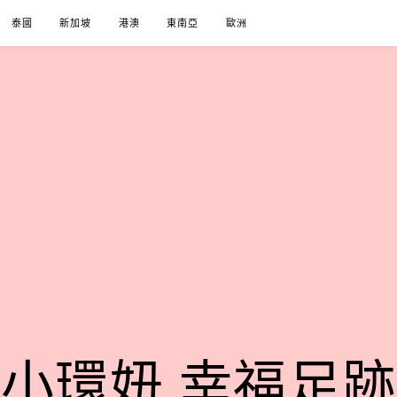
泰國
新加坡
港澳
東南亞
歐洲
小環妞 幸福足跡