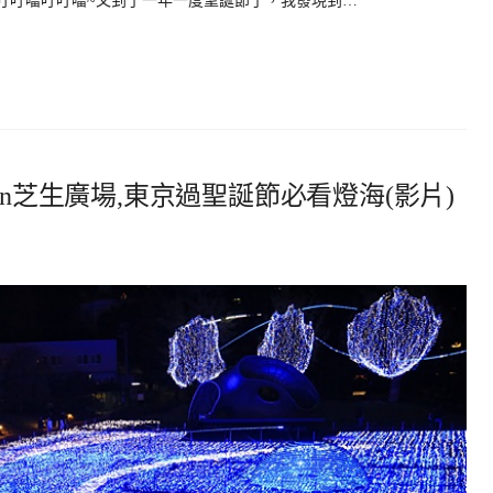
Hills 叮叮噹叮叮噹~又到了一年一度聖誕節了，我發現到…
wn芝生廣場,東京過聖誕節必看燈海(影片)