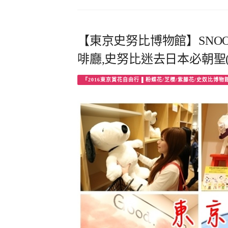
【東京史努比博物館】SNOOP
啡廳,史努比迷去日本必朝聖(1
『2016東京賞花自由行 ▌粉蝶花/芝櫻/紫藤花/史奴比博物