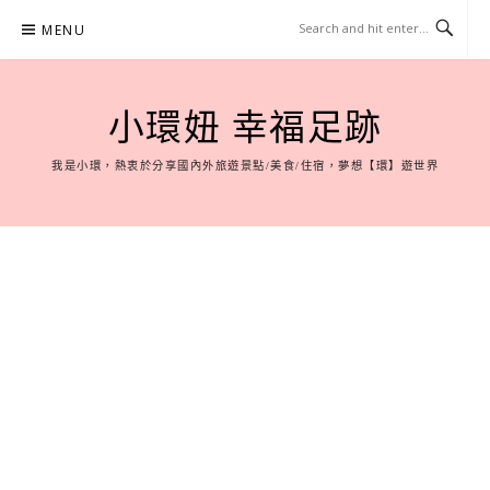
Skip
MENU
to
content
小環妞 幸福足跡
我是小環，熱衷於分享國內外旅遊景點/美食/住宿，夢想【環】遊世界