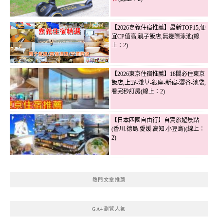
【2026嘉義住宿推薦】最新TOP15,便
宜CP值高,親子飯店,無邊際泳池(線
上：2)
【2026東京住宿推薦】18間必住東京
飯店,上野-淺草-銀座-新宿-澀谷-池袋,
看完秒訂房(線上：2)
【日本四國自由行】自駕旅遊景點
(香川.德島.愛媛.高知.小豆島)(線上：
2)
熱門文章推薦
GA4瀏覽人氣