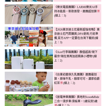
《樂米電扇團購》LARMI樂米AI手
持冰能扇，新款首發，跟團超划算
(線上：3)
【2026東京迪士尼最新超強攻略】東
京迪士尼門票購買,DPA使用,行前準
備,官方APP一定要在台灣下載好(線
上：3)
《Acer行李箱團購》顏值超高!現下
最夯!現在買再加送精美小禮物!(線
上：2)
《台東初鹿保久乳團購》跟團最划
算，原味牛乳、醇厚可可、濃厚伯爵
紅茶
(線上：2)
《放電神車團購》奧地利Scoot&Ride
二合一滑步車/滑板車，1歲玩到5歲
(線上：2)